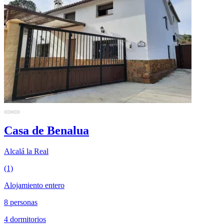
Casa de Benalua
Alcalá la Real
(1)
Alojamiento entero
8 personas
4 dormitorios