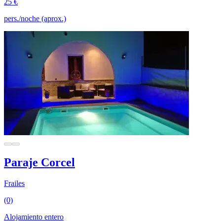
25 €
pers./noche (aprox.)
Paraje Corcel
Frailes
(0)
Alojamiento entero