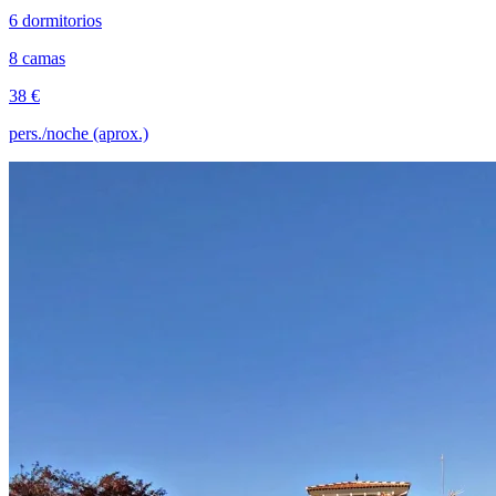
6 dormitorios
8 camas
38 €
pers./noche (aprox.)