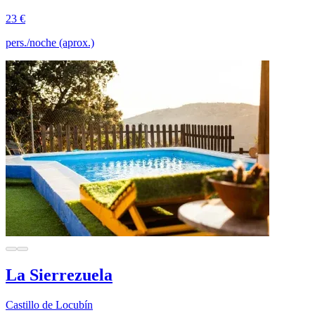
23 €
pers./noche (aprox.)
La Sierrezuela
Castillo de Locubín