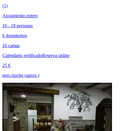
(1)
Alojamiento entero
10 - 18 personas
6 dormitorios
10 camas
Calendario verificado
Reserva online
25 €
pers./noche (aprox.)