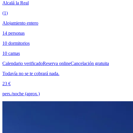
Alcalá la Real
(1)
Alojamiento entero
14 personas
10 dormitorios
10 camas
Calendario verificado
Reserva online
Cancelación gratuita
Todavía no se te cobrará nada.
23 €
pers./noche (aprox.)