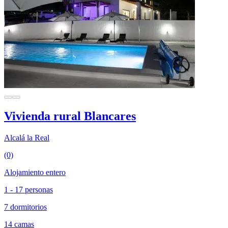
Vivienda rural Blancares
Alcalá la Real
(0)
Alojamiento entero
1 - 17 personas
7 dormitorios
14 camas