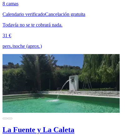
8 camas
Calendario verificado
Cancelación gratuita
Todavía no se te cobrará nada.
31 €
pers./noche (aprox.)
La Fuente y La Caleta