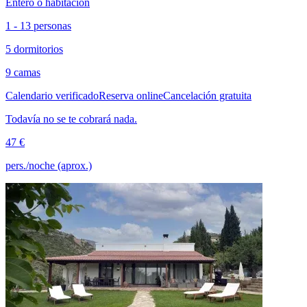
Entero o habitación
1 - 13 personas
5 dormitorios
9 camas
Calendario verificado
Reserva online
Cancelación gratuita
Todavía no se te cobrará nada.
47 €
pers./noche (aprox.)