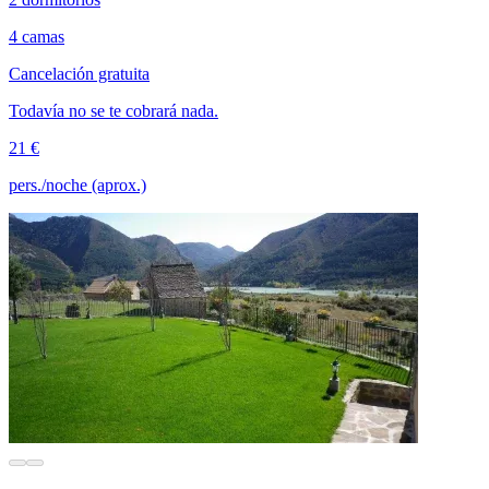
4 camas
Cancelación gratuita
Todavía no se te cobrará nada.
21 €
pers./noche (aprox.)