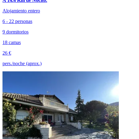
A 14.4 Km de Nocito.
Alojamiento entero
6 - 22 personas
9 dormitorios
18 camas
26 €
pers./noche (aprox.)