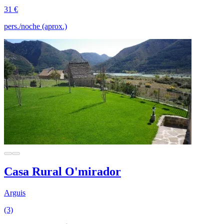
31 €
pers./noche (aprox.)
Casa Rural O'mirador
Arguis
(3)