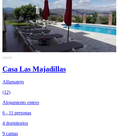
Casa Las Majadillas
Alfarnatejo
(12)
Alojamiento entero
6 - 11 personas
4 dormitorios
9 camas