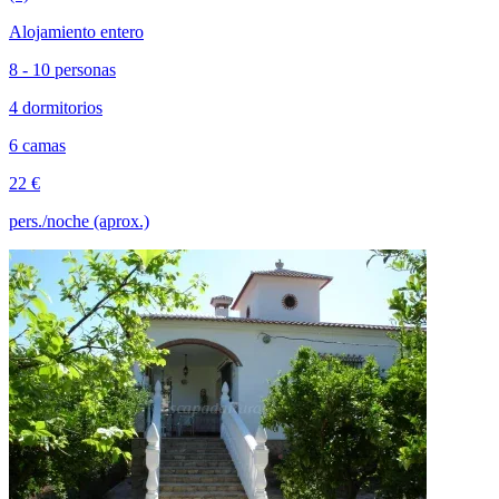
Alojamiento entero
8 - 10 personas
4 dormitorios
6 camas
22 €
pers./noche (aprox.)