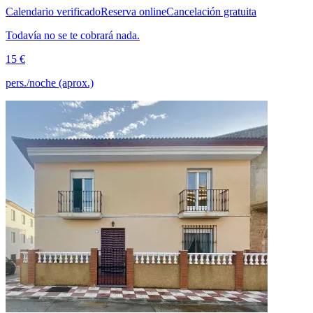
Calendario verificado
Reserva online
Cancelación gratuita
Todavía no se te cobrará nada.
15 €
pers./noche (aprox.)