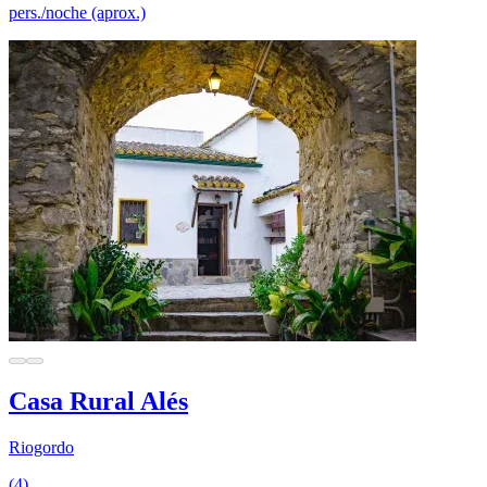
pers./noche (aprox.)
Casa Rural Alés
Riogordo
(4)