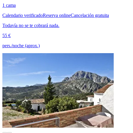
1 cama
Calendario verificado
Reserva online
Cancelación gratuita
Todavía no se te cobrará nada.
55 €
pers./noche (aprox.)