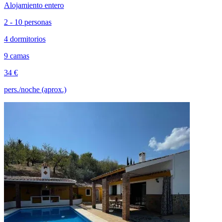
Alojamiento entero
2 - 10 personas
4 dormitorios
9 camas
34 €
pers./noche (aprox.)