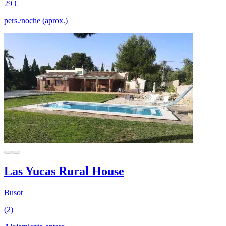
29 €
pers./noche (aprox.)
Las Yucas Rural House
Busot
(2)