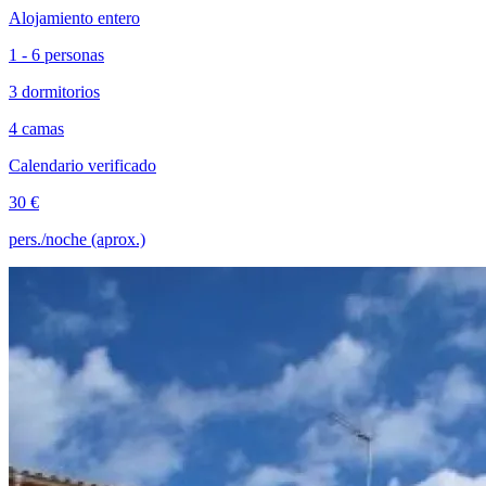
Alojamiento entero
1 - 6 personas
3 dormitorios
4 camas
Calendario verificado
30 €
pers./noche (aprox.)