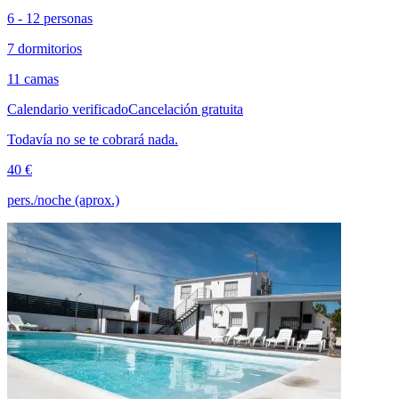
6 - 12 personas
7 dormitorios
11 camas
Calendario verificado
Cancelación gratuita
Todavía no se te cobrará nada.
40 €
pers./noche (aprox.)