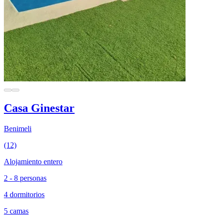
Casa Ginestar
Benimeli
(12)
Alojamiento entero
2 - 8 personas
4 dormitorios
5 camas