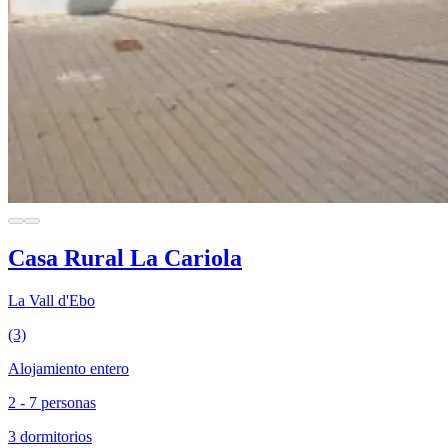
Casa Rural La Cariola
La Vall d'Ebo
(3)
Alojamiento entero
2 - 7 personas
3 dormitorios