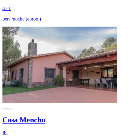
47 €
pers./noche (aprox.)
Casa Menchu
Ibi