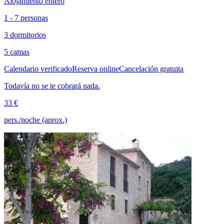
Alojamiento entero
1 - 7 personas
3 dormitorios
5 camas
Calendario verificado
Reserva online
Cancelación gratuita
Todavía no se te cobrará nada.
33 €
pers./noche (aprox.)