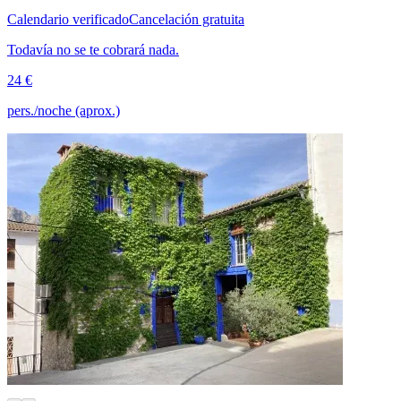
Calendario verificado
Cancelación gratuita
Todavía no se te cobrará nada.
24 €
pers./noche (aprox.)