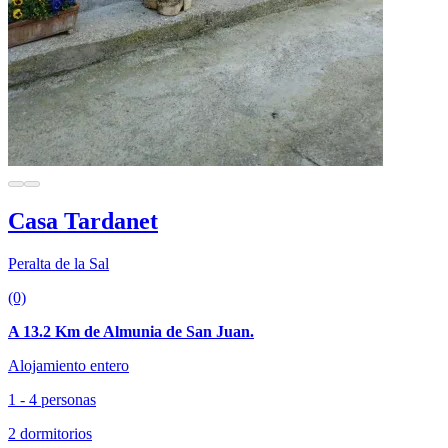
Casa Tardanet
Peralta de la Sal
(0)
A 13.2 Km de Almunia de San Juan.
Alojamiento entero
1 - 4 personas
2 dormitorios