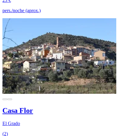
23 €
pers./noche (aprox.)
Casa Flor
El Grado
(2)