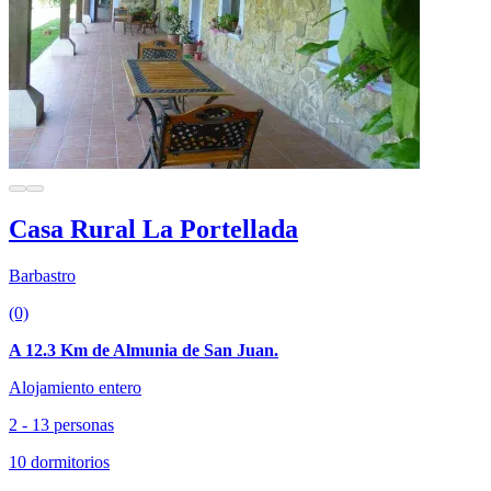
Casa Rural La Portellada
Barbastro
(0)
A 12.3 Km de Almunia de San Juan.
Alojamiento entero
2 - 13 personas
10 dormitorios