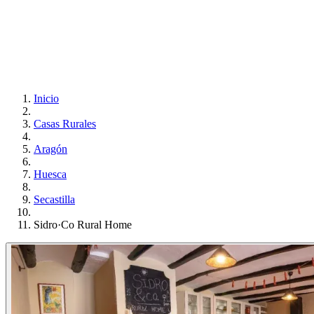
Inicio
Casas Rurales
Aragón
Huesca
Secastilla
Sidro·Co Rural Home