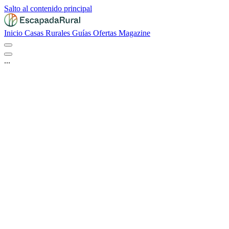
Salto al contenido principal
Inicio
Casas Rurales
Guías
Ofertas
Magazine
...