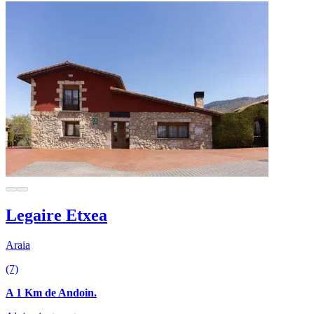
Legaire Etxea
Araia
(7)
A 1 Km de Andoin.