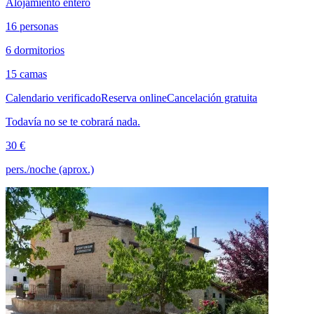
Alojamiento entero
16 personas
6 dormitorios
15 camas
Calendario verificado
Reserva online
Cancelación gratuita
Todavía no se te cobrará nada.
30 €
pers./noche (aprox.)