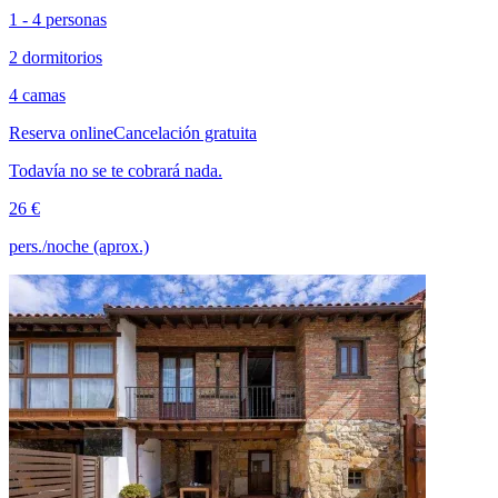
1 - 4 personas
2 dormitorios
4 camas
Reserva online
Cancelación gratuita
Todavía no se te cobrará nada.
26 €
pers./noche (aprox.)