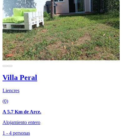
Villa Peral
Liencres
(0)
A 5.7 Km de Arce.
Alojamiento entero
1 - 4 personas