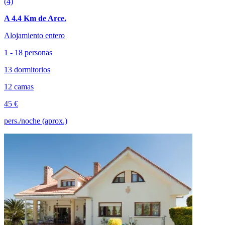
(4)
A 4.4 Km de Arce.
Alojamiento entero
1 - 18 personas
13 dormitorios
12 camas
45 €
pers./noche (aprox.)