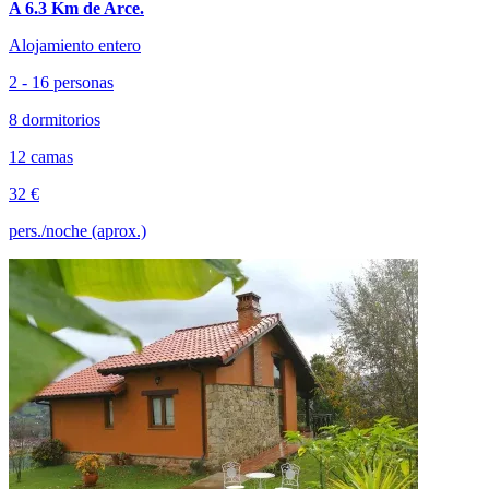
A 6.3 Km de Arce.
Alojamiento entero
2 - 16 personas
8 dormitorios
12 camas
32 €
pers./noche (aprox.)