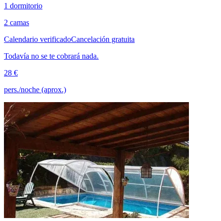
1 dormitorio
2 camas
Calendario verificado
Cancelación gratuita
Todavía no se te cobrará nada.
28 €
pers./noche (aprox.)