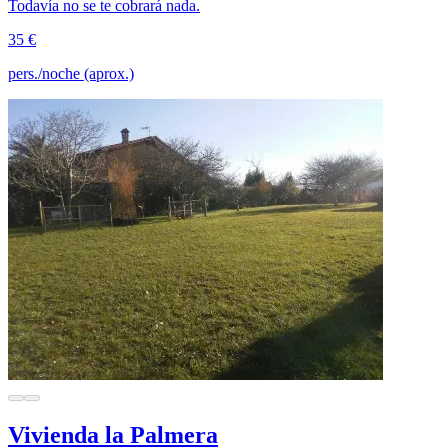
Todavía no se te cobrará nada.
35 €
pers./noche (aprox.)
Vivienda la Palmera