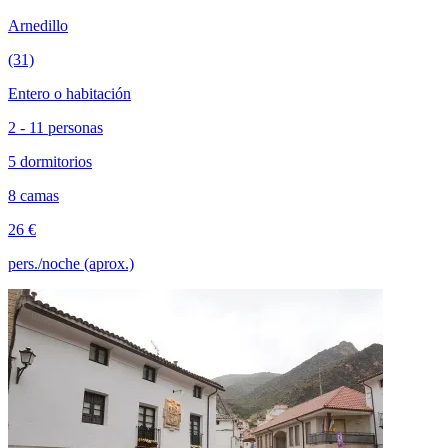
Arnedillo
(31)
Entero o habitación
2 - 11 personas
5 dormitorios
8 camas
26 €
pers./noche (aprox.)