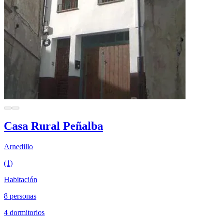
Casa Rural Peñalba
Arnedillo
(1)
Habitación
8 personas
4 dormitorios