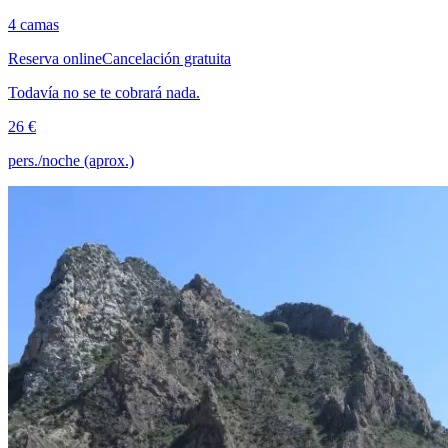
4 camas
Reserva online
Cancelación gratuita
Todavía no se te cobrará nada.
26 €
pers./noche (aprox.)