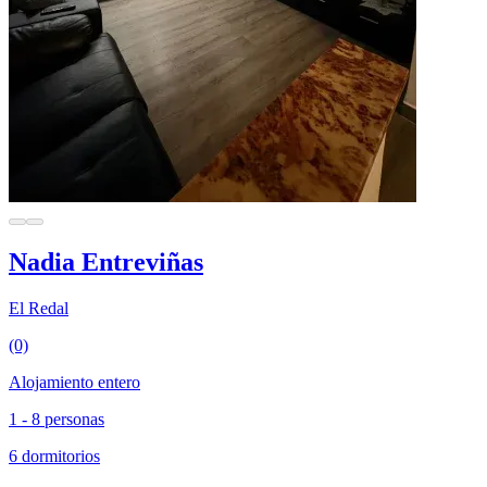
Nadia Entreviñas
El Redal
(0)
Alojamiento entero
1 - 8 personas
6 dormitorios