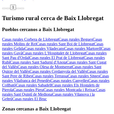
1
Turismo rural cerca de Baix Llobregat
Pueblos cercanos a Baix Llobregat
Casas rurales Corbera de Llobregat
Casas rurales Begues
Casas
rurales Molins de Rei
Casas rurales Sant Boi de Llobregat
Casas
rurales Gelida
Casas rurales Viladecans
Casas rurales Martorell
Casas
rurales Gavà
Casas rurales L'Hospitalet de Llobregat
Casas rurales
Sant Pau d'Ordal
Casas rurales El Prat de Llobregat
Casas rurales
Rubí
Casas rurales Sant Sadurní d'Anoia
Casas rurales Sant Cugat
del Vallès
Casas rurales Olesa de Montserrat
Casas rurales Sant
Quirze del Vallès
Casas rurales Cerdanyola del Vallès
Casas rurales
Sant Pere de Ribes
Casas rurales Terrassa
Casas rurales Sitges
Casas
rurales Vilafranca del Penedès
Casas rurales Canyelles
Casas rurales
Collbató
Casas rurales Sabadell
Casas rurales Els Hostalets de
Pierola
Casas rurales Piera
Casas rurales Montcada i Reixac
Casas
rurales Sant Quintí de Mediona
Casas rurales Vilanova i la
Geltrú
Casas rurales El Bruc
Zonas cercanas a Baix Llobregat