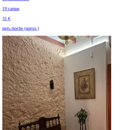
19 camas
31 €
pers./noche (aprox.)