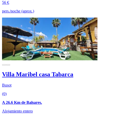
56 €
pers./noche (aprox.)
Villa Maribel casa Tabarca
Busot
(0)
A 26.6 Km de Balsares.
Alojamiento entero