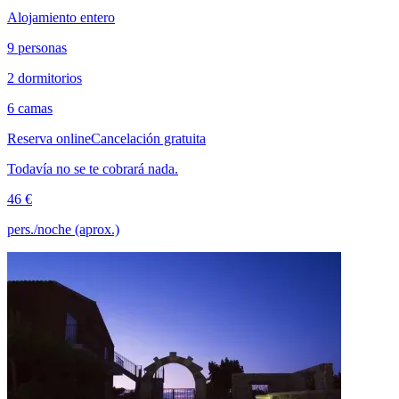
Alojamiento entero
9 personas
2 dormitorios
6 camas
Reserva online
Cancelación gratuita
Todavía no se te cobrará nada.
46 €
pers./noche (aprox.)