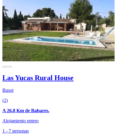
Las Yucas Rural House
Busot
(2)
A 26.8 Km de Balsares.
Alojamiento entero
1 - 7 personas