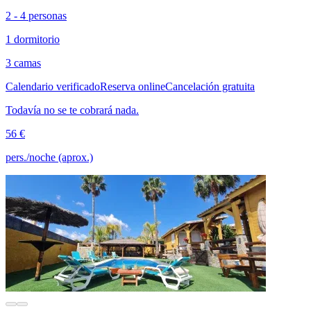
2 - 4 personas
1 dormitorio
3 camas
Calendario verificado
Reserva online
Cancelación gratuita
Todavía no se te cobrará nada.
56 €
pers./noche (aprox.)