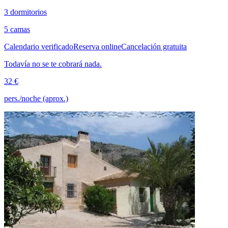
3 dormitorios
5 camas
Calendario verificado
Reserva online
Cancelación gratuita
Todavía no se te cobrará nada.
32 €
pers./noche (aprox.)