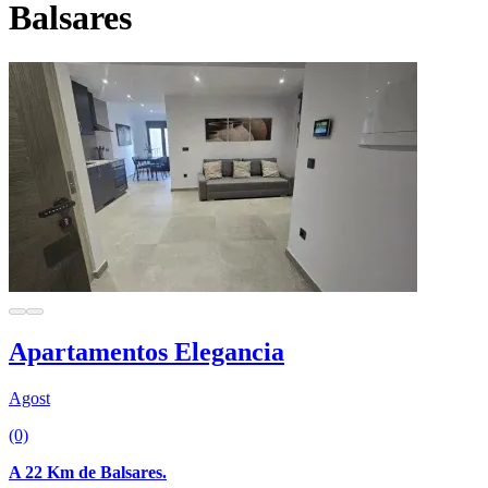
Balsares
Apartamentos Elegancia
Agost
(0)
A 22 Km de Balsares.