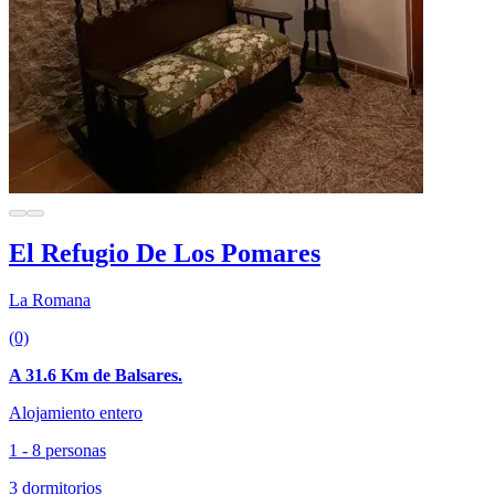
El Refugio De Los Pomares
La Romana
(0)
A 31.6 Km de Balsares.
Alojamiento entero
1 - 8 personas
3 dormitorios