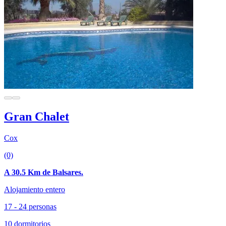
Gran Chalet
Cox
(0)
A 30.5 Km de Balsares.
Alojamiento entero
17 - 24 personas
10 dormitorios