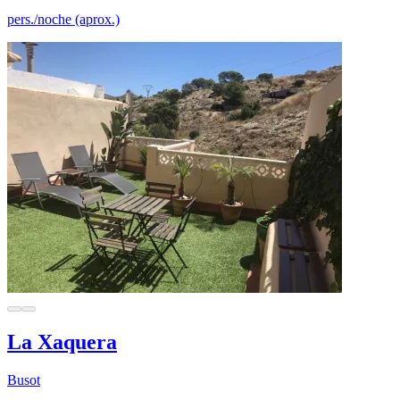
pers./noche (aprox.)
La Xaquera
Busot