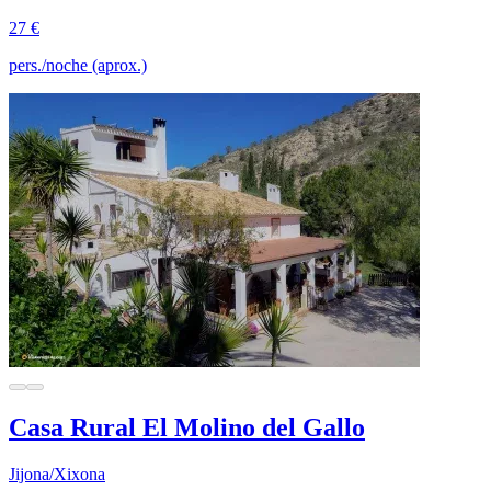
27 €
pers./noche (aprox.)
Casa Rural El Molino del Gallo
Jijona/Xixona