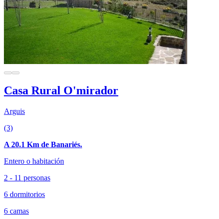
Casa Rural O'mirador
Arguis
(3)
A 20.1 Km de Banariés.
Entero o habitación
2 - 11 personas
6 dormitorios
6 camas