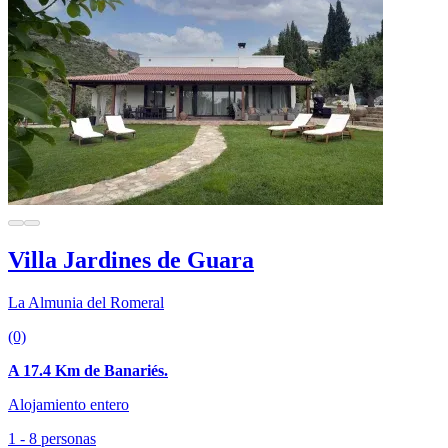
Villa Jardines de Guara
La Almunia del Romeral
(0)
A 17.4 Km de Banariés.
Alojamiento entero
1 - 8 personas