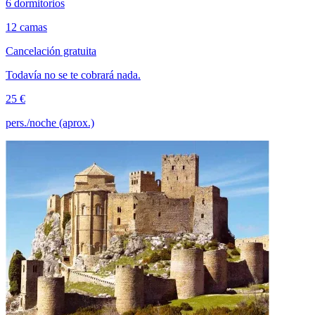
6 dormitorios
12 camas
Cancelación gratuita
Todavía no se te cobrará nada.
25 €
pers./noche (aprox.)