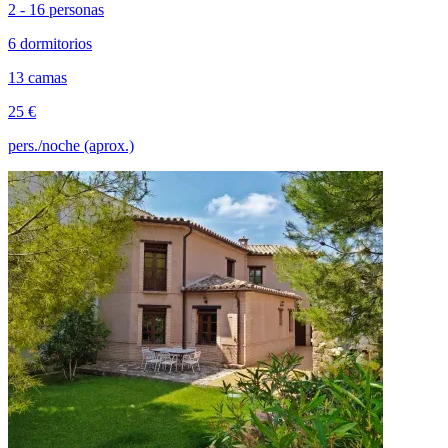
2 - 16 personas
6 dormitorios
13 camas
25 €
pers./noche (aprox.)