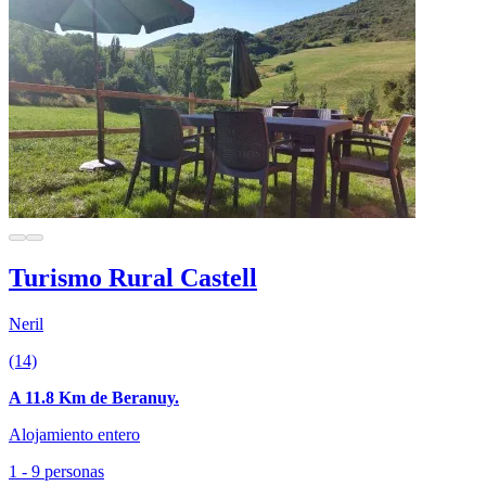
Turismo Rural Castell
Neril
(14)
A 11.8 Km de Beranuy.
Alojamiento entero
1 - 9 personas