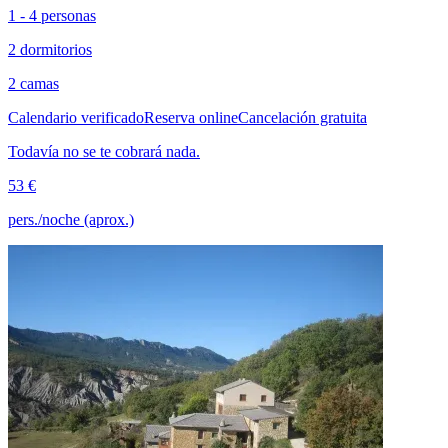
1 - 4 personas
2 dormitorios
2 camas
Calendario verificado
Reserva online
Cancelación gratuita
Todavía no se te cobrará nada.
53 €
pers./noche (aprox.)