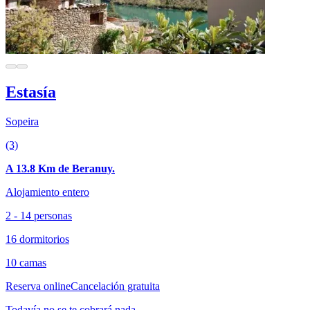
Estasía
Sopeira
(3)
A 13.8 Km de Beranuy.
Alojamiento entero
2 - 14 personas
16 dormitorios
10 camas
Reserva online
Cancelación gratuita
Todavía no se te cobrará nada.