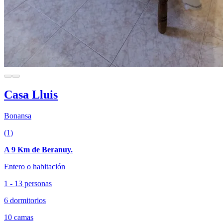
Casa Lluis
Bonansa
(1)
A 9 Km de Beranuy.
Entero o habitación
1 - 13 personas
6 dormitorios
10 camas