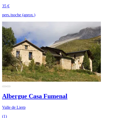
35 €
pers./noche (aprox.)
Albergue Casa Fumenal
Valle de Lierp
(1)