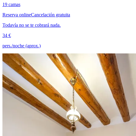
19 camas
Reserva online
Cancelación gratuita
Todavía no se te cobrará nada.
34 €
pers./noche (aprox.)