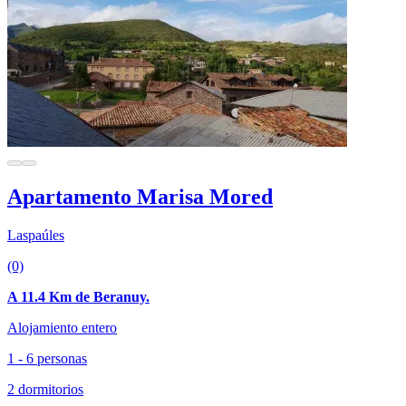
Apartamento Marisa Mored
Laspaúles
(0)
A 11.4 Km de Beranuy.
Alojamiento entero
1 - 6 personas
2 dormitorios