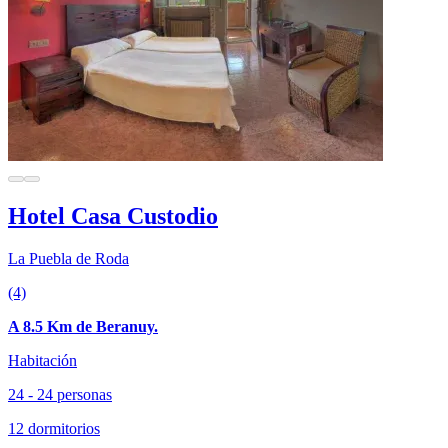
Hotel Casa Custodio
La Puebla de Roda
(4)
A 8.5 Km de Beranuy.
Habitación
24 - 24 personas
12 dormitorios