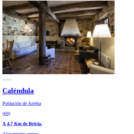
Caléndula
Población de Arreba
(69)
A 4.7 Km de Bricia.
Alojamiento entero