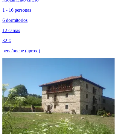
1 - 16 personas
6 dormitorios
12 camas
32 €
pers./noche (aprox.)