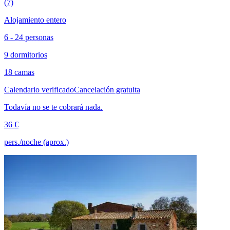
(7)
Alojamiento entero
6 - 24 personas
9 dormitorios
18 camas
Calendario verificado
Cancelación gratuita
Todavía no se te cobrará nada.
36 €
pers./noche (aprox.)