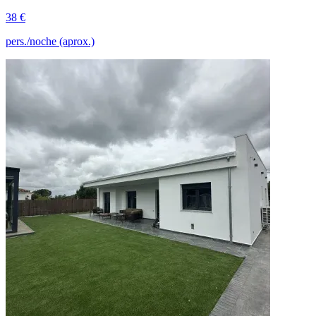
38 €
pers./noche (aprox.)