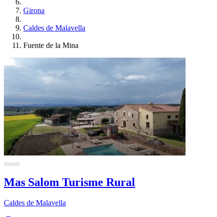
Girona
Caldes de Malavella
Fuente de la Mina
Mas Salom Turisme Rural
Caldes de Malavella