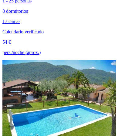
1 - 25 personas
8 dormitorios
17 camas
Calendario verificado
54 €
pers./noche (aprox.)