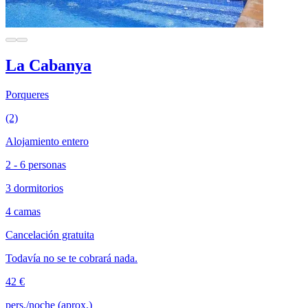
La Cabanya
Porqueres
(2)
Alojamiento entero
2 - 6 personas
3 dormitorios
4 camas
Cancelación gratuita
Todavía no se te cobrará nada.
42 €
pers./noche (aprox.)