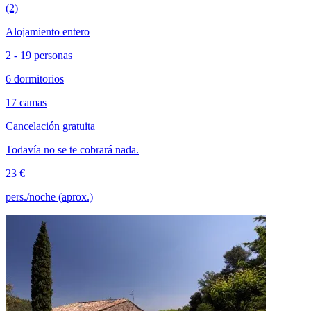
(2)
Alojamiento entero
2 - 19 personas
6 dormitorios
17 camas
Cancelación gratuita
Todavía no se te cobrará nada.
23 €
pers./noche (aprox.)