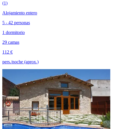
(1)
Alojamiento entero
5 - 42 personas
1 dormitorio
29 camas
112 €
pers./noche (aprox.)