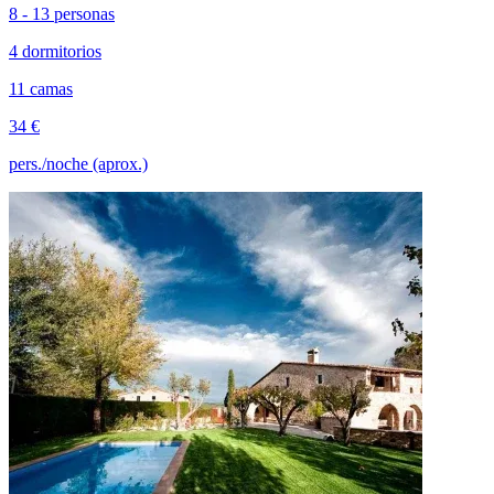
8 - 13 personas
4 dormitorios
11 camas
34 €
pers./noche (aprox.)