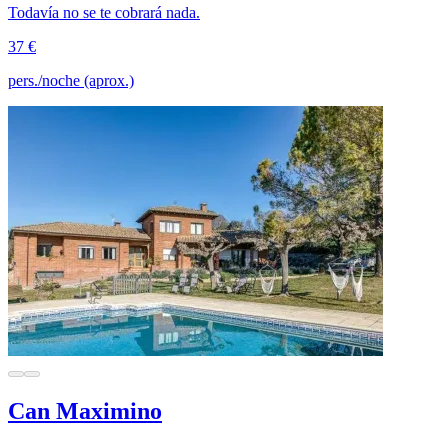
Todavía no se te cobrará nada.
37 €
pers./noche (aprox.)
Can Maximino