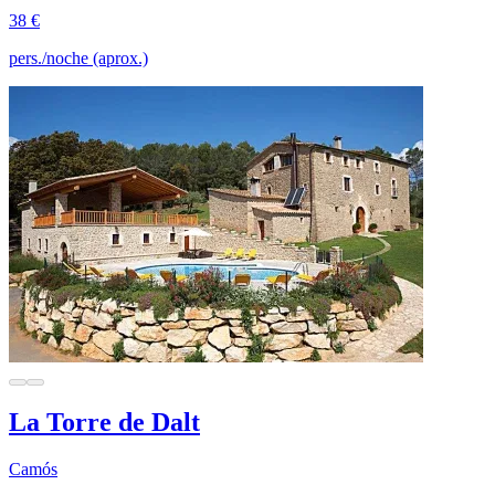
38 €
pers./noche (aprox.)
La Torre de Dalt
Camós