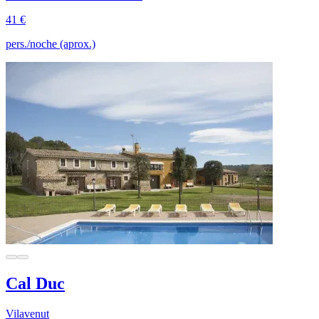
41 €
pers./noche (aprox.)
Cal Duc
Vilavenut