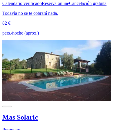
Calendario verificado
Reserva online
Cancelación gratuita
Todavía no se te cobrará nada.
82 €
pers./noche (aprox.)
Mas Solaric
Porqueres