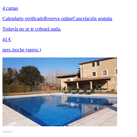
4 camas
Calendario verificado
Reserva online
Cancelación gratuita
Todavía no se te cobrará nada.
41 €
pers./noche (aprox.)