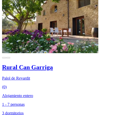
Rural Can Garriga
Palol de Revardit
(0)
Alojamiento entero
1 - 7 personas
3 dormitorios