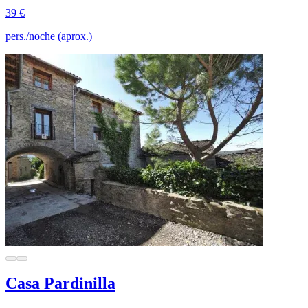
39 €
pers./noche (aprox.)
Casa Pardinilla