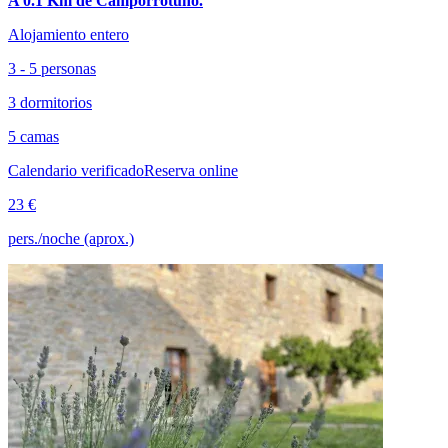
A 0.1 Km de Camporrotuno.
Alojamiento entero
3 - 5 personas
3 dormitorios
5 camas
Calendario verificado
Reserva online
23 €
pers./noche (aprox.)