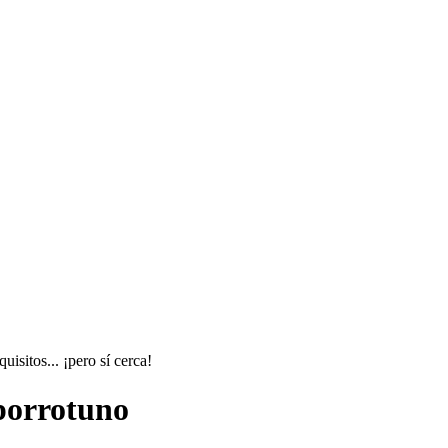
sitos... ¡pero sí cerca!
porrotuno