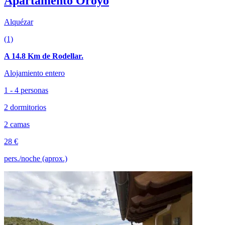
Apartamento Oroyo
Alquézar
(1)
A 14.8 Km de Rodellar.
Alojamiento entero
1 - 4 personas
2 dormitorios
2 camas
28 €
pers./noche (aprox.)