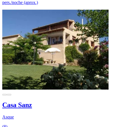
pers./noche (aprox.)
Casa Sanz
Asque
(8)