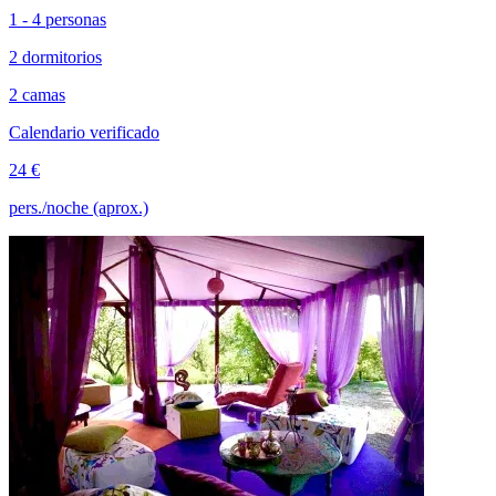
1 - 4 personas
2 dormitorios
2 camas
Calendario verificado
24 €
pers./noche (aprox.)