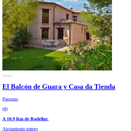
El Balcón de Guara y Casa da Tienda
Panzano
(8)
A 10.9 Km de Rodellar.
Alojamiento entero