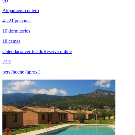
(4)
Alojamiento entero
4 - 21 personas
10 dormitorios
18 camas
Calendario verificado
Reserva online
27 €
pers./noche (aprox.)