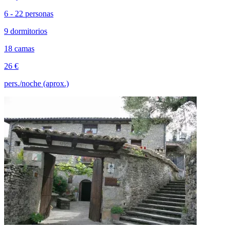
6 - 22 personas
9 dormitorios
18 camas
26 €
pers./noche (aprox.)