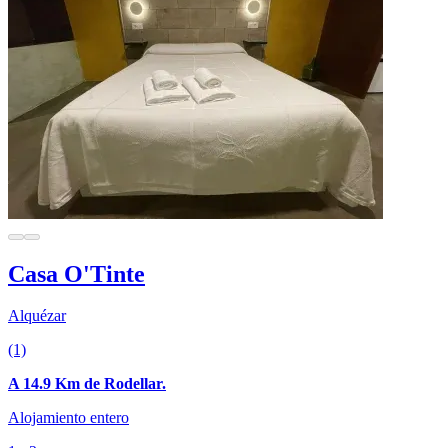
Casa O'Tinte
Alquézar
(1)
A 14.9 Km de Rodellar.
Alojamiento entero