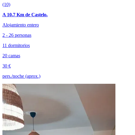
(10)
A 10.7 Km de Castelo.
Alojamiento entero
2 - 26 personas
11 dormitorios
20 camas
30 €
pers./noche (aprox.)