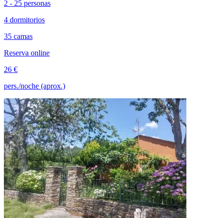
2 - 25 personas
4 dormitorios
35 camas
Reserva online
26 €
pers./noche (aprox.)