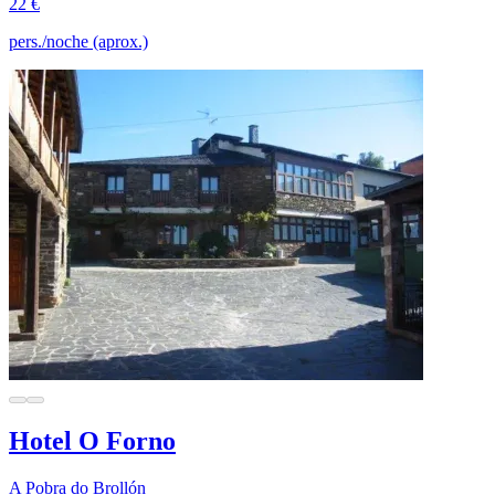
22 €
pers./noche (aprox.)
Hotel O Forno
A Pobra do Brollón