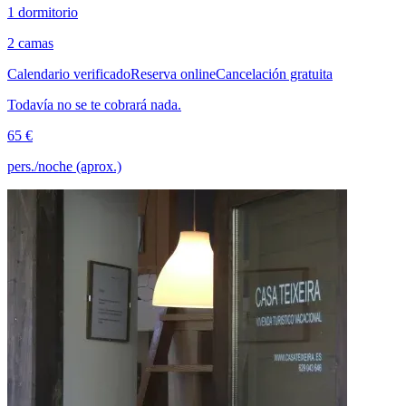
1 dormitorio
2 camas
Calendario verificado
Reserva online
Cancelación gratuita
Todavía no se te cobrará nada.
65 €
pers./noche (aprox.)