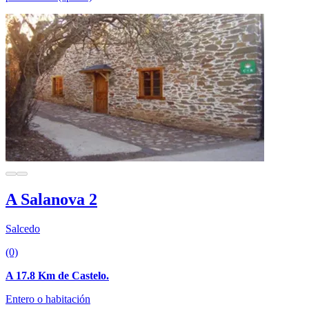
A Salanova 2
Salcedo
(0)
A 17.8 Km de Castelo.
Entero o habitación