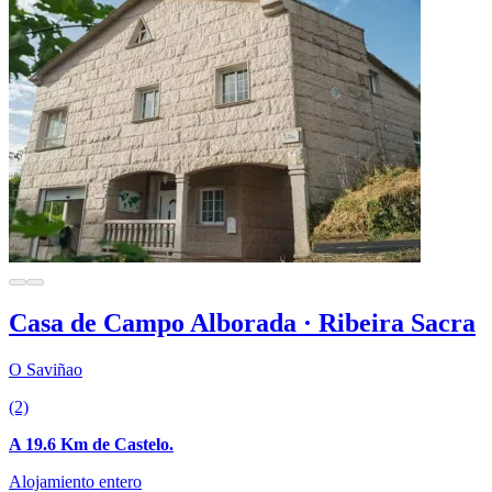
Casa de Campo Alborada · Ribeira Sacra
O Saviñao
(2)
A 19.6 Km de Castelo.
Alojamiento entero