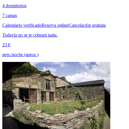
4 dormitorios
7 camas
Calendario verificado
Reserva online
Cancelación gratuita
Todavía no se te cobrará nada.
23 €
pers./noche (aprox.)