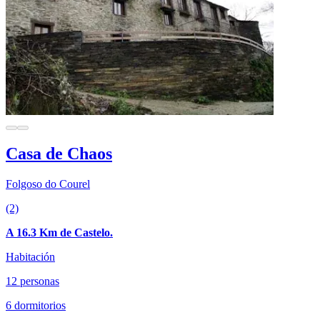
Casa de Chaos
Folgoso do Courel
(2)
A 16.3 Km de Castelo.
Habitación
12 personas
6 dormitorios