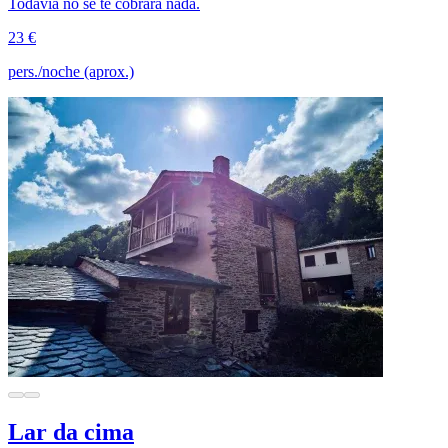
Todavía no se te cobrará nada.
23 €
pers./noche (aprox.)
Lar da cima