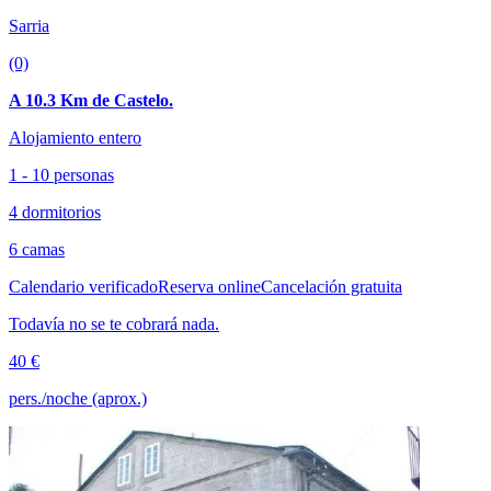
Sarria
(0)
A 10.3 Km de Castelo.
Alojamiento entero
1 - 10 personas
4 dormitorios
6 camas
Calendario verificado
Reserva online
Cancelación gratuita
Todavía no se te cobrará nada.
40 €
pers./noche (aprox.)