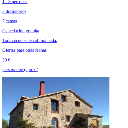
1 - 8 personas
3 dormitorios
7 camas
Cancelación gratuita
Todavía no se te cobrará nada.
Ofertas para otras fechas
20 €
pers./noche (aprox.)