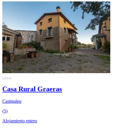
Casa Rural Graeras
Castigaleu
(5)
Alojamiento entero