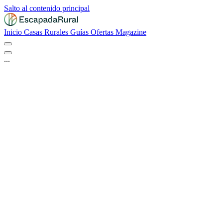
Salto al contenido principal
Inicio
Casas Rurales
Guías
Ofertas
Magazine
...