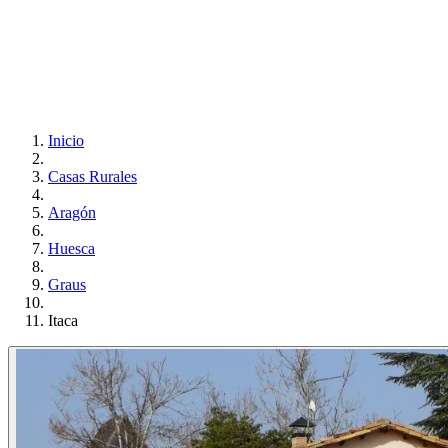
Inicio
Casas Rurales
Aragón
Huesca
Graus
Itaca