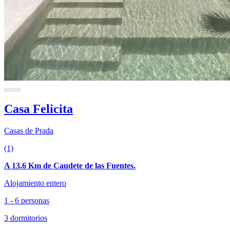
Casa Felicita
Casas de Prada
(1)
A 13.6 Km de Caudete de las Fuentes.
Alojamiento entero
1 - 6 personas
3 dormitorios