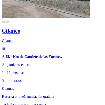
Cilanco
Cilanco
(0)
A 25.1 Km de Caudete de las Fuentes.
Alojamiento entero
1 - 15 personas
5 dormitorios
8 camas
Reserva online
Cancelación gratuita
Todavía no se te cobrará nada.