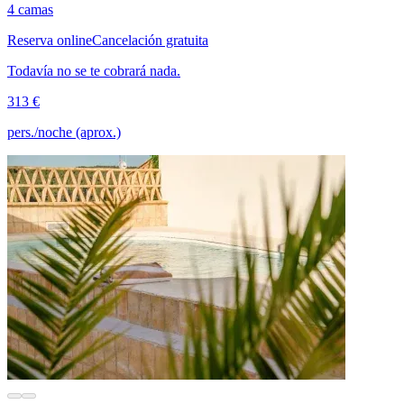
4 camas
Reserva online
Cancelación gratuita
Todavía no se te cobrará nada.
313 €
pers./noche (aprox.)