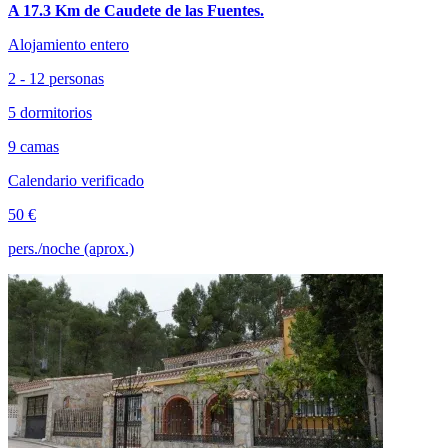
A 17.3 Km de Caudete de las Fuentes.
Alojamiento entero
2 - 12 personas
5 dormitorios
9 camas
Calendario verificado
50 €
pers./noche (aprox.)