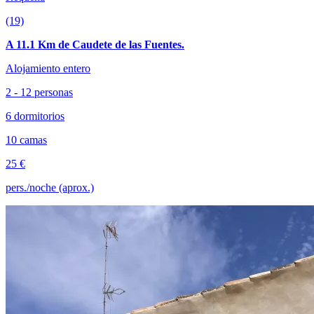
(19)
A 11.1 Km de Caudete de las Fuentes.
Alojamiento entero
2 - 12 personas
6 dormitorios
10 camas
25 €
pers./noche (aprox.)