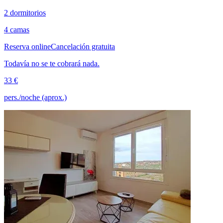
2 dormitorios
4 camas
Reserva online
Cancelación gratuita
Todavía no se te cobrará nada.
33 €
pers./noche (aprox.)