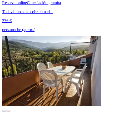
Reserva online
Cancelación gratuita
Todavía no se te cobrará nada.
236 €
pers./noche (aprox.)