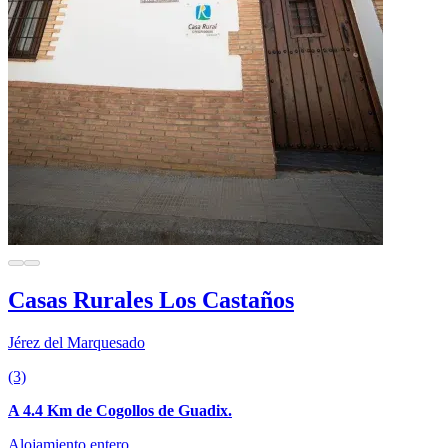
Casas Rurales Los Castaños
Jérez del Marquesado
(3)
A 4.4 Km de Cogollos de Guadix.
Alojamiento entero