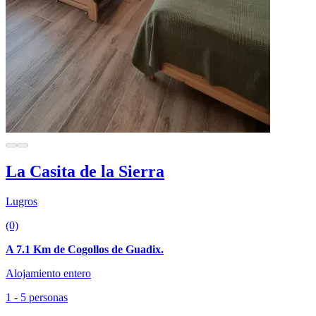
La Casita de la Sierra
Lugros
(0)
A 7.1 Km de Cogollos de Guadix.
Alojamiento entero
1 - 5 personas