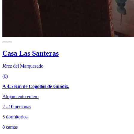
Casa Las Santeras
Jérez del Marquesado
(0)
A 4.5 Km de Cogollos de Guadix.
Alojamiento entero
2 - 10 personas
5 dormitorios
8 camas