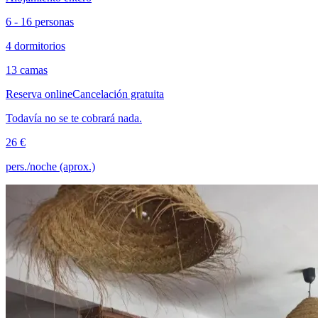
6 - 16 personas
4 dormitorios
13 camas
Reserva online
Cancelación gratuita
Todavía no se te cobrará nada.
26 €
pers./noche (aprox.)