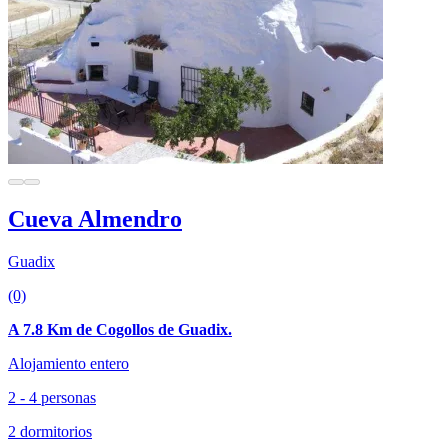
Cueva Almendro
Guadix
(0)
A 7.8 Km de Cogollos de Guadix.
Alojamiento entero
2 - 4 personas
2 dormitorios