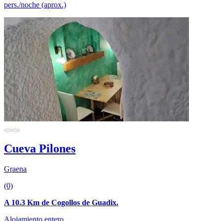
pers./noche (aprox.)
Cueva Pilones
Graena
(0)
A 10.3 Km de Cogollos de Guadix.
Alojamiento entero