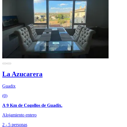
La Azucarera
Guadix
(0)
A 9 Km de Cogollos de Guadix.
Alojamiento entero
2 - 5 personas