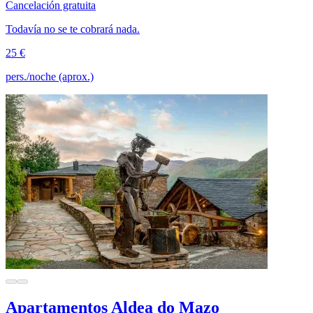
Cancelación gratuita
Todavía no se te cobrará nada.
25 €
pers./noche (aprox.)
Apartamentos Aldea do Mazo