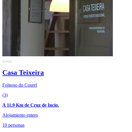
Casa Teixeira
Folgoso do Courel
(3)
A 11.9 Km de Cruz de Incio.
Alojamiento entero
10 personas