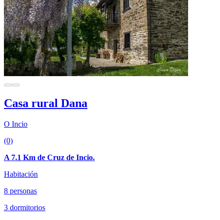
Casa rural Dana
O Incio
(0)
A 7.1 Km de Cruz de Incio.
Habitación
8 personas
3 dormitorios