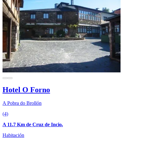
Hotel O Forno
A Pobra do Brollón
(4)
A 11.7 Km de Cruz de Incio.
Habitación