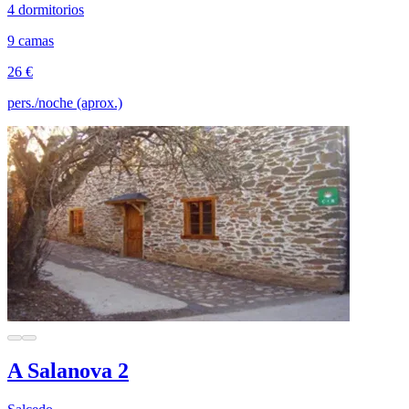
4 dormitorios
9 camas
26 €
pers./noche (aprox.)
A Salanova 2