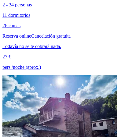
2 - 34 personas
11 dormitorios
26 camas
Reserva online
Cancelación gratuita
Todavía no se te cobrará nada.
27 €
pers./noche (aprox.)