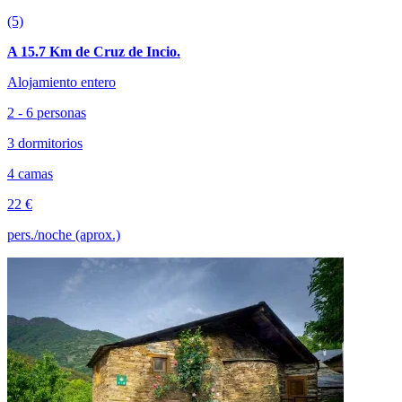
(5)
A 15.7 Km de Cruz de Incio.
Alojamiento entero
2 - 6 personas
3 dormitorios
4 camas
22 €
pers./noche (aprox.)