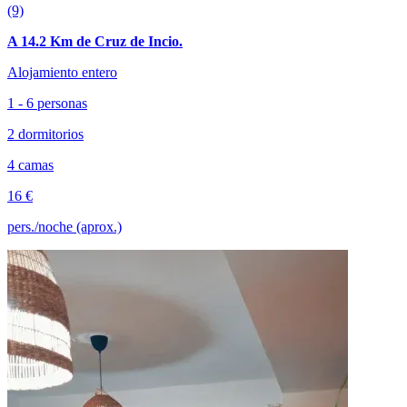
(9)
A 14.2 Km de Cruz de Incio.
Alojamiento entero
1 - 6 personas
2 dormitorios
4 camas
16 €
pers./noche (aprox.)