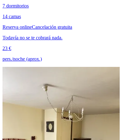
7 dormitorios
14 camas
Reserva online
Cancelación gratuita
Todavía no se te cobrará nada.
23 €
pers./noche (aprox.)