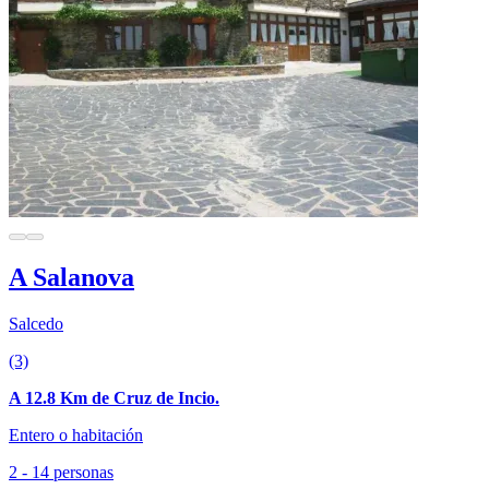
A Salanova
Salcedo
(3)
A 12.8 Km de Cruz de Incio.
Entero o habitación
2 - 14 personas