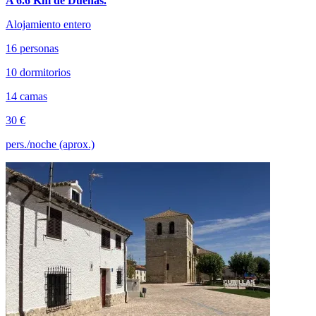
A 6.6 Km de Dueñas.
Alojamiento entero
16 personas
10 dormitorios
14 camas
30 €
pers./noche (aprox.)