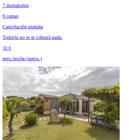
7 dormitorios
9 camas
Cancelación gratuita
Todavía no se te cobrará nada.
31 €
pers./noche (aprox.)