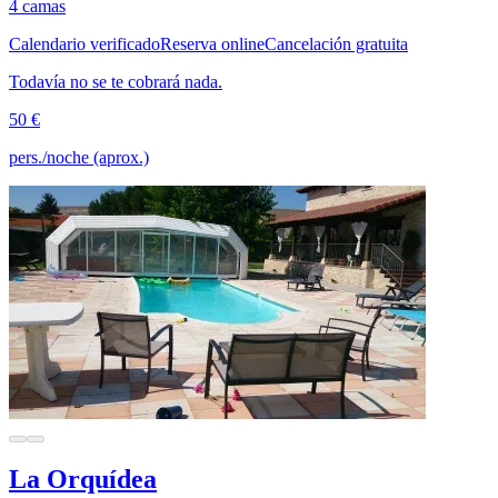
4 camas
Calendario verificado
Reserva online
Cancelación gratuita
Todavía no se te cobrará nada.
50 €
pers./noche (aprox.)
La Orquídea