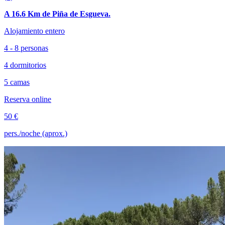
A 16.6 Km de Piña de Esgueva.
Alojamiento entero
4 - 8 personas
4 dormitorios
5 camas
Reserva online
50 €
pers./noche (aprox.)