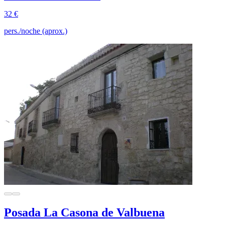
32 €
pers./noche (aprox.)
Posada La Casona de Valbuena