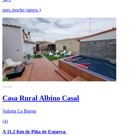
pers./noche (aprox.)
Casa Rural Albino Casal
Valoria La Buena
(4)
A 11.2 Km de Piña de Esgueva.