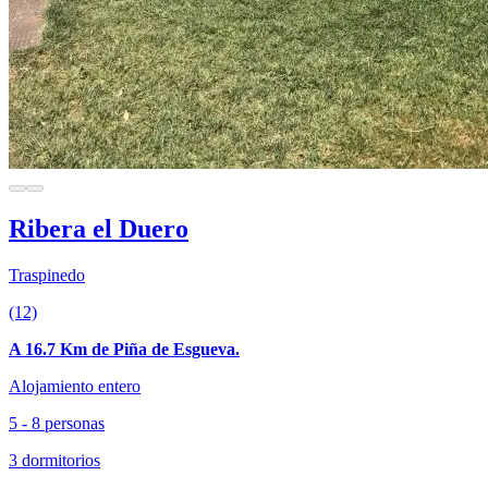
Ribera el Duero
Traspinedo
(12)
A 16.7 Km de Piña de Esgueva.
Alojamiento entero
5 - 8 personas
3 dormitorios