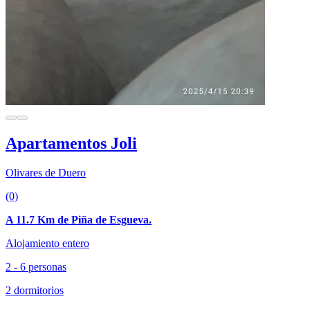
Apartamentos Joli
Olivares de Duero
(0)
A 11.7 Km de Piña de Esgueva.
Alojamiento entero
2 - 6 personas
2 dormitorios