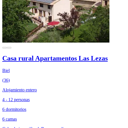
Casa rural Apartamentos Las Lezas
Biel
(36)
Alojamiento entero
4 - 12 personas
6 dormitorios
6 camas