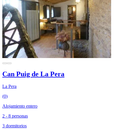
Can Puig de La Pera
La Pera
(0)
Alojamiento entero
2 - 8 personas
3 dormitorios