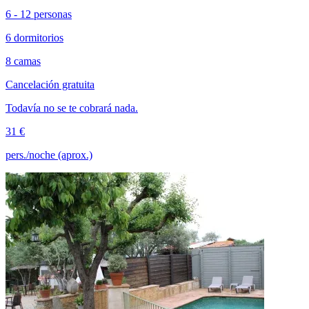
6 - 12 personas
6 dormitorios
8 camas
Cancelación gratuita
Todavía no se te cobrará nada.
31 €
pers./noche (aprox.)