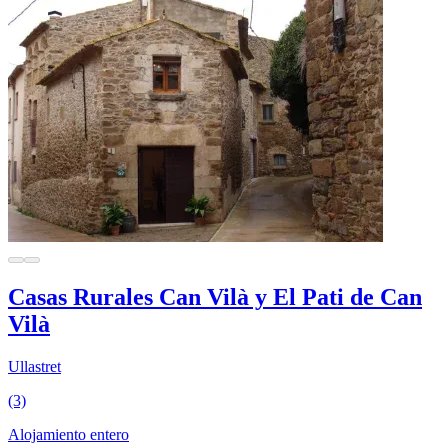
Casas Rurales Can Vilà y El Pati de Can
Vilà
Ullastret
(3)
Alojamiento entero