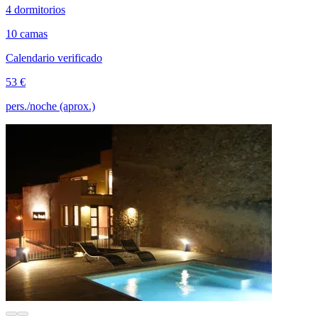
4 dormitorios
10 camas
Calendario verificado
53 €
pers./noche (aprox.)