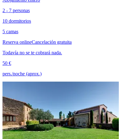
2 - 7 personas
10 dormitorios
5 camas
Reserva online
Cancelación gratuita
Todavía no se te cobrará nada.
50 €
pers./noche (aprox.)