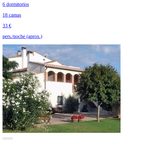
6 dormitorios
18 camas
33 €
pers./noche (aprox.)