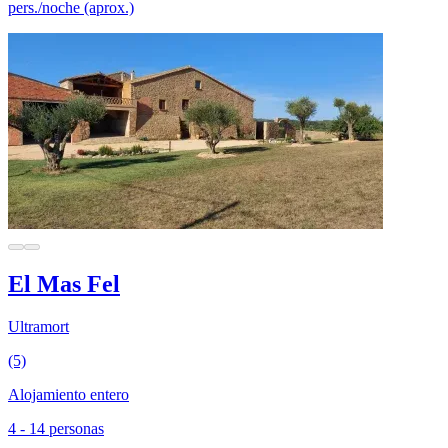
pers./noche (aprox.)
El Mas Fel
Ultramort
(5)
Alojamiento entero
4 - 14 personas