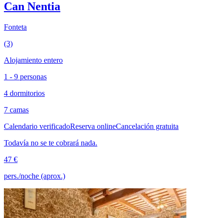
Can Nentia
Fonteta
(3)
Alojamiento entero
1 - 9 personas
4 dormitorios
7 camas
Calendario verificado
Reserva online
Cancelación gratuita
Todavía no se te cobrará nada.
47 €
pers./noche (aprox.)