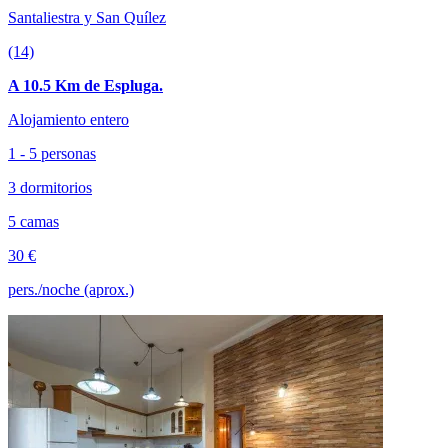
Santaliestra y San Quílez
(14)
A 10.5 Km de Espluga.
Alojamiento entero
1 - 5 personas
3 dormitorios
5 camas
30 €
pers./noche (aprox.)