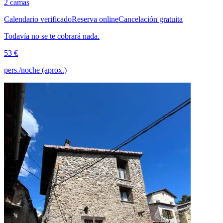
2 camas
Calendario verificado
Reserva online
Cancelación gratuita
Todavía no se te cobrará nada.
53 €
pers./noche (aprox.)