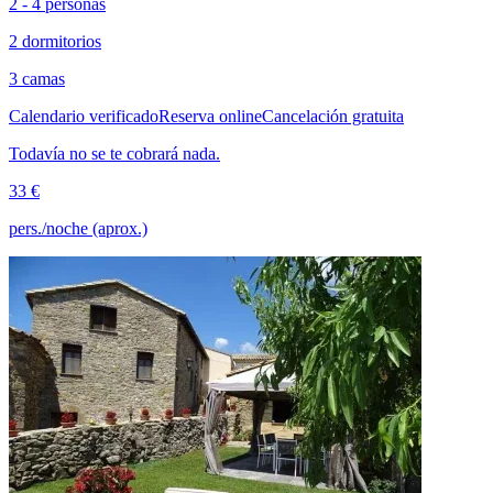
2 - 4 personas
2 dormitorios
3 camas
Calendario verificado
Reserva online
Cancelación gratuita
Todavía no se te cobrará nada.
33 €
pers./noche (aprox.)