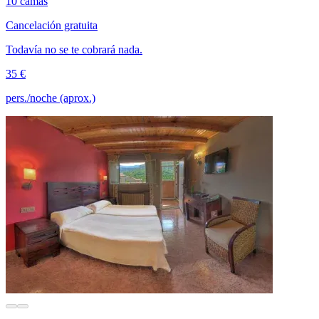
10 camas
Cancelación gratuita
Todavía no se te cobrará nada.
35 €
pers./noche (aprox.)