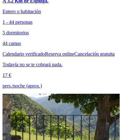
A 3.2 Km de Espluga.
Entero o habitación
1 - 44 personas
5 dormitorios
44 camas
Calendario verificado
Reserva online
Cancelación gratuita
Todavía no se te cobrará nada.
17 €
pers./noche (aprox.)