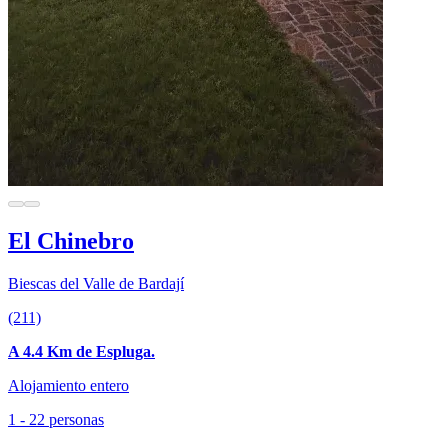
El Chinebro
Biescas del Valle de Bardají
(211)
A 4.4 Km de Espluga.
Alojamiento entero
1 - 22 personas