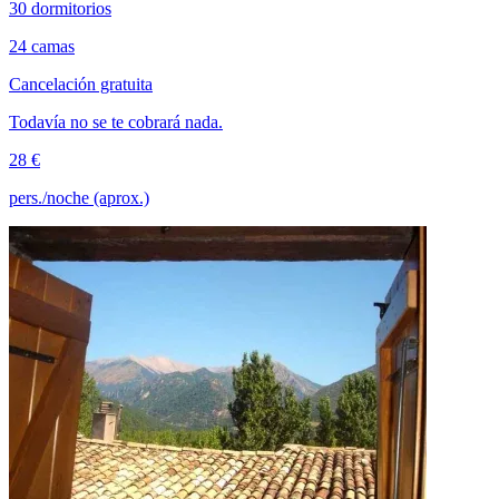
30 dormitorios
24 camas
Cancelación gratuita
Todavía no se te cobrará nada.
28 €
pers./noche (aprox.)