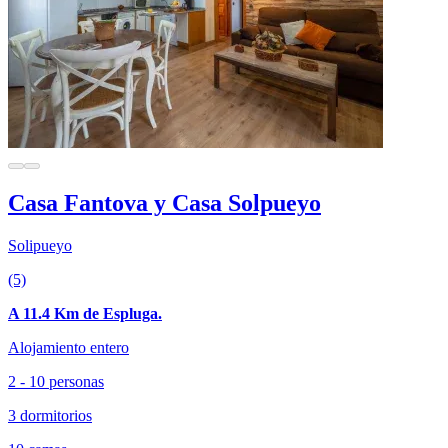
Casa Fantova y Casa Solpueyo
Solipueyo
(5)
A 11.4 Km de Espluga.
Alojamiento entero
2 - 10 personas
3 dormitorios