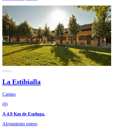
La Estibialla
Campo
(0)
A 4.9 Km de Espluga.
Alojamiento entero