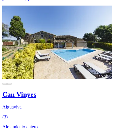
Can Vinyes
Aiguaviva
(3)
Alojamiento entero