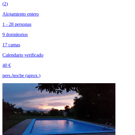
(2)
Alojamiento entero
1 - 28 personas
9 dormitorios
17 camas
Calendario verificado
40 €
pers./noche (aprox.)