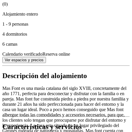
(0)
Alojamiento entero
1 - 9 personas
4 dormitorios
6 camas
Calendario verificado
Reserva online
Ver espacios y precios
Descripción del alojamiento
Mas Font es una masía catalana del siglo XVIII, concretamente del
año 1771, perfecta para desconectar y disfrutar con la familia o en
pareja. Mas font fue construida piedra a piedra por nuestra familiia y
durante 21 años ha sido perfeccionada para hacer del entorno y la
casa un lugar ideal. Poco a poco hemos conseguido que Mas font
albergue todas las comodidades y accesorios necesarios, para que,
los clientes solo tengan que preocuparse por disfrutar del entorno y
Características y servicios
la experiencia. La casa esta situada en un lugar privilegiado del
Gironés rodeada de naturaleza y monatañas. Mas font cuenta con