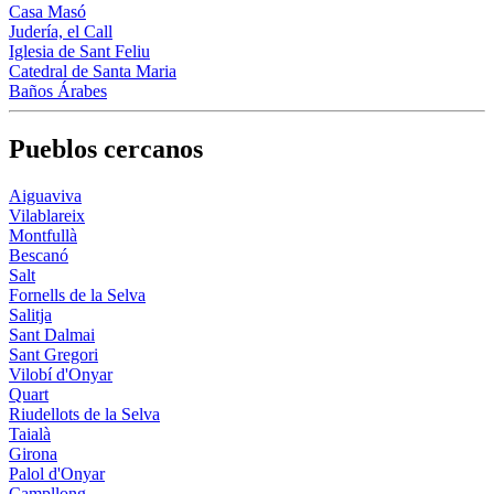
Casa Masó
Judería, el Call
Iglesia de Sant Feliu
Catedral de Santa Maria
Baños Árabes
Pueblos cercanos
Aiguaviva
Vilablareix
Montfullà
Bescanó
Salt
Fornells de la Selva
Salitja
Sant Dalmai
Sant Gregori
Vilobí d'Onyar
Quart
Riudellots de la Selva
Taialà
Girona
Palol d'Onyar
Campllong