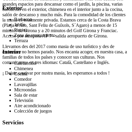
grandes espacios para descansar como el jardín, la piscina, varias
Exterior
barbacoas en el exterior, chimenea en el interior junto a la cocina,
salón de descanso y mucho más. Para la comodidad de los clientes
Barbacoa
la masia es totalmente privada. Estamos cerca de la Costa Brava
Jardín
(Platja d´Aro, Sant Feliu de Guíxols, S´Agaro) a menos de 15
Piscina
minutos de Girona y a 20 minutos del Golf Girona y Franciac.
Zona de aparcamiento
Acceso por autopista AP 7 - salida aeropuerto de Girona.
Terraza
Llevamos des del 2017 como masia de uso turístico y des de
Interior
encontces no hemos parado. Nos encanta acoger, en nuestra casa, a
familias de todos los países y conocer sus culturas. Nos
comunicamos en tres idiomas: Català, Castellano e Inglés.
Calefacción
Chimenea
¡ Dejate cautivar por nustra masia, les esperamos a todos !
Cocina
Comedor
Lavavajillas
Microondas
Sala de estar
Televisión
Aire acondicionado
Colección de juegos
Servicios