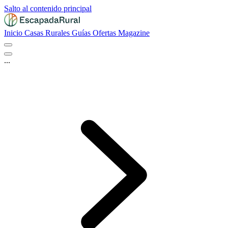
Salto al contenido principal
Inicio
Casas Rurales
Guías
Ofertas
Magazine
...