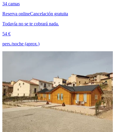
34 camas
Reserva online
Cancelación gratuita
Todavía no se te cobrará nada.
54 €
pers./noche (aprox.)