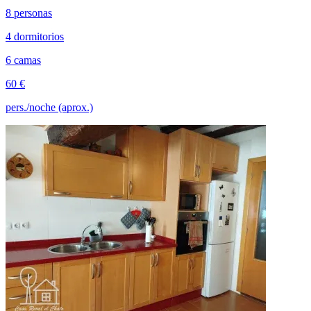
8 personas
4 dormitorios
6 camas
60 €
pers./noche (aprox.)