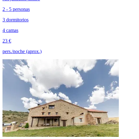
2 - 5 personas
3 dormitorios
4 camas
23 €
pers./noche (aprox.)