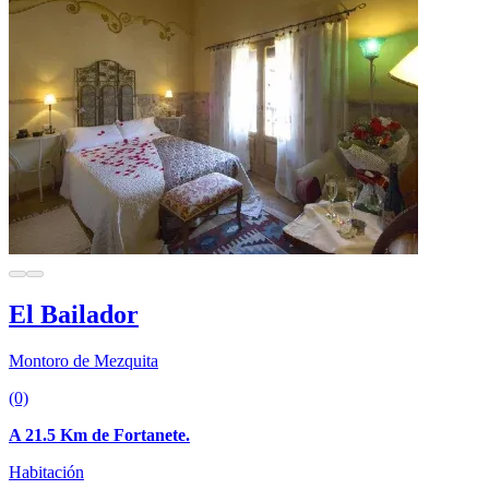
El Bailador
Montoro de Mezquita
(0)
A 21.5 Km de Fortanete.
Habitación