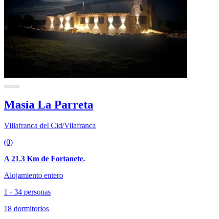
Masía La Parreta
Villafranca del Cid/Vilafranca
(0)
A 21.3 Km de Fortanete.
Alojamiento entero
1 - 34 personas
18 dormitorios