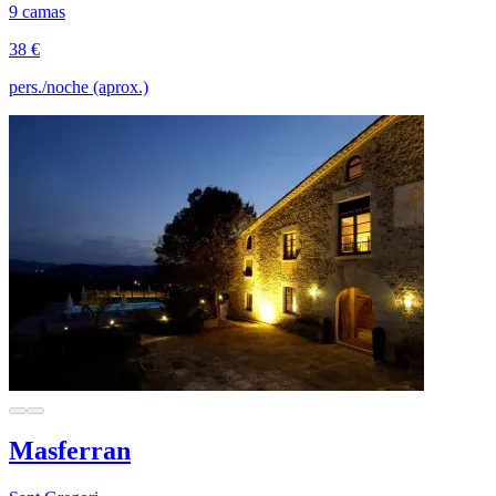
9 camas
38 €
pers./noche (aprox.)
Masferran