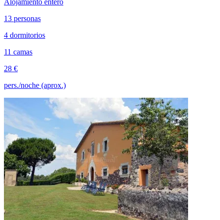
Alojamiento entero
13 personas
4 dormitorios
11 camas
28 €
pers./noche (aprox.)