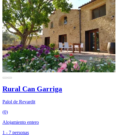
Rural Can Garriga
Palol de Revardit
(0)
Alojamiento entero
1 - 7 personas