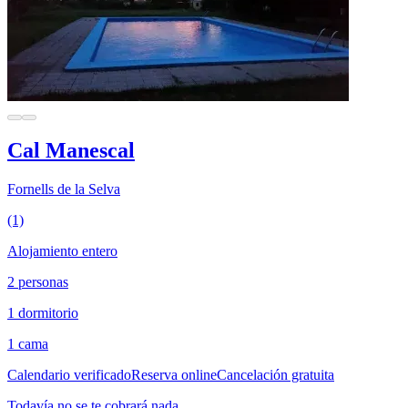
Cal Manescal
Fornells de la Selva
(1)
Alojamiento entero
2 personas
1 dormitorio
1 cama
Calendario verificado
Reserva online
Cancelación gratuita
Todavía no se te cobrará nada.