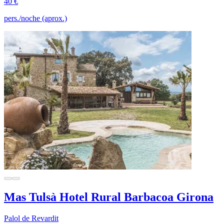
40 €
pers./noche (aprox.)
Mas Tulsà Hotel Rural Barbacoa Girona
Palol de Revardit