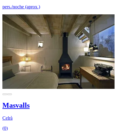
pers./noche (aprox.)
Masvalls
Celrà
(0)