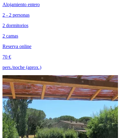
Alojamiento entero
2 - 2 personas
2 dormitorios
2 camas
Reserva online
70 €
pers./noche (aprox.)