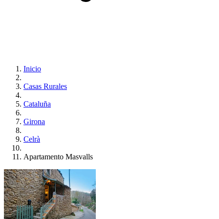
Inicio
Casas Rurales
Cataluña
Girona
Celrà
Apartamento Masvalls