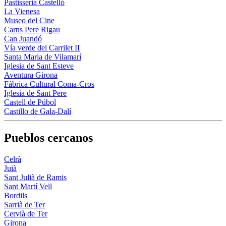
Pastisseria Castelló
La Vienesa
Museo del Cine
Carns Pere Rigau
Can Juandó
Vía verde del Carrilet II
Santa Maria de Vilamarí
Iglesia de Sant Esteve
Aventura Girona
Fábrica Cultural Coma-Cros
Iglesia de Sant Pere
Castell de Púbol
Castillo de Gala-Dalí
Pueblos cercanos
Celrà
Juià
Sant Julià de Ramis
Sant Martí Vell
Bordils
Sarrià de Ter
Cervià de Ter
Girona