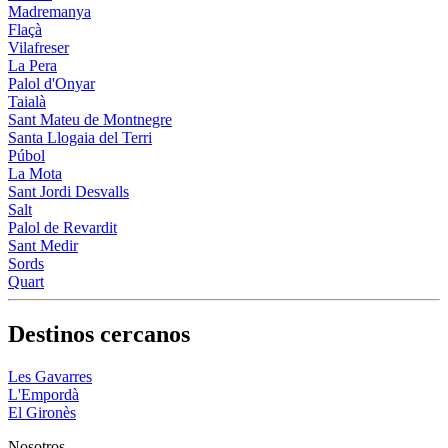
Madremanya
Flaçà
Vilafreser
La Pera
Palol d'Onyar
Taialà
Sant Mateu de Montnegre
Santa Llogaia del Terri
Púbol
La Mota
Sant Jordi Desvalls
Salt
Palol de Revardit
Sant Medir
Sords
Quart
Destinos cercanos
Les Gavarres
L'Empordà
El Gironès
Nosotros