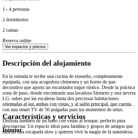
1 - 4 personas
2 dormitorios
2 camas
Reserva online
Ver espacios y precios
Descripción del alojamiento
En la entrada te recibe una cocina de ensueño, completamente
equipada, con una acogedora chimenea y un horno de pan
decorativo que aporta un encantador toque rústico. Desde la práctica
zona de paso, donde encontrarás una lavadora Siemens y una nevera
LG, subes por las escaleras hasta dos preciosas habitaciones
orientadas al sur, ambas con vistas, y al salón principal, que cuenta
con una smart TV de 50 pulgadas para tus momentos de relax.
Características y servicios
Disfruta también de un baño con vistas al bosque, perfecto para
desconectar. Un espacio ideal para familias y grupos de amigos que
Interior
buscan una escapada slow y quieren vivir la magia de la naturaleza.