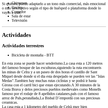
Chimenea
Si quieres, puedo adaptarlo a un tono más comercial, más emocional
Cocina
o más descriptivo según el tipo de huésped o plataforma donde lo
Comedor
vayas a usar.
Sala de estar
Televisión
Actividades
Actividades terrestres
Bicicleta de montaña - BTT
En esta zona se puede hacer senderismo.La casa esta a 120 metros
del famoso bosque de las esculturas,siguiendo la ruta encontrareis
las minas de Celra y a un paseo de dos horas el castillo de Sant
Miquel desde donde si el dia esta despejado se pueden ver las "Islas
Medas".Tambien hay muchas rutas ciclistas y se podrá ir hasta
Girona con el carril bici que estan ejecutando.A 30 minutos de la
Costa Brava y delos preciosos pueblos medievales como Monells
famoso por el rodaje de 8 apellidos catalanes,pals con el famoso
arroz de Pals,peratallada,La Bisbal D´empordà con sus preciosas
ceramicas.
La casa esta a 1 kilometro del pueblo de Celrà muy bien