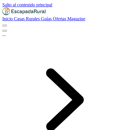
Salto al contenido principal
Inicio
Casas Rurales
Guías
Ofertas
Magazine
...