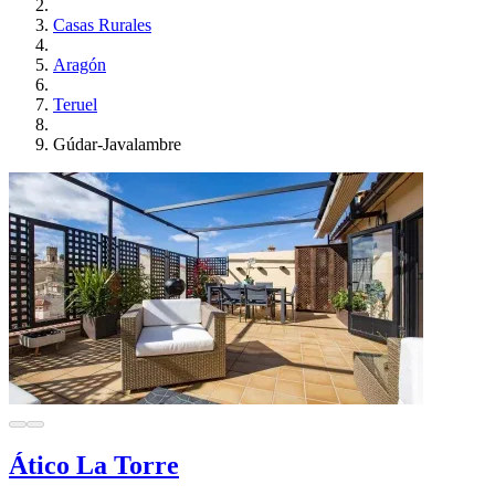
Casas Rurales
Aragón
Teruel
Gúdar-Javalambre
Ático La Torre