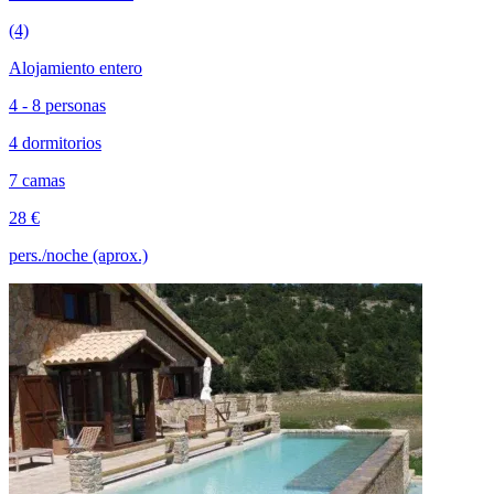
(4)
Alojamiento entero
4 - 8 personas
4 dormitorios
7 camas
28 €
pers./noche (aprox.)