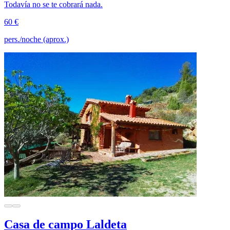
Todavía no se te cobrará nada.
60 €
pers./noche (aprox.)
Casa de campo Laldeta