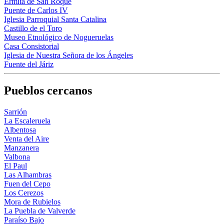
Ermita de San Roque
Puente de Carlos IV
Iglesia Parroquial Santa Catalina
Castillo de el Toro
Museo Etnológico de Nogueruelas
Casa Consistorial
Iglesia de Nuestra Señora de los Ángeles
Fuente del Járiz
Pueblos cercanos
Sarrión
La Escaleruela
Albentosa
Venta del Aire
Manzanera
Valbona
El Paul
Las Alhambras
Fuen del Cepo
Los Cerezos
Mora de Rubielos
La Puebla de Valverde
Paraíso Bajo