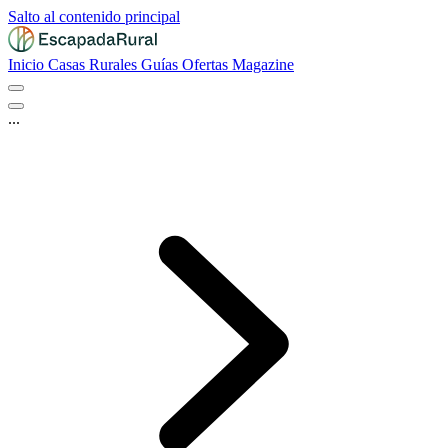
Salto al contenido principal
Inicio
Casas Rurales
Guías
Ofertas
Magazine
...