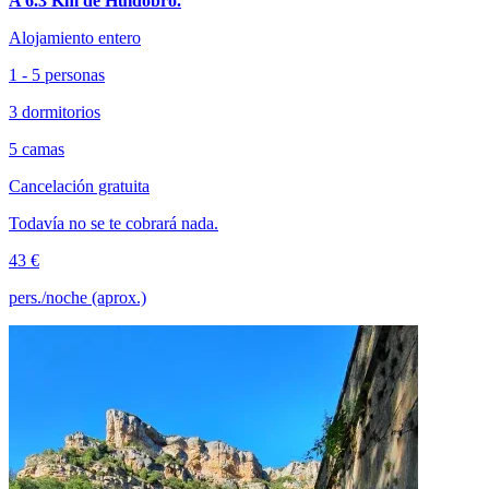
A 6.3 Km de Huidobro.
Alojamiento entero
1 - 5 personas
3 dormitorios
5 camas
Cancelación gratuita
Todavía no se te cobrará nada.
43 €
pers./noche (aprox.)