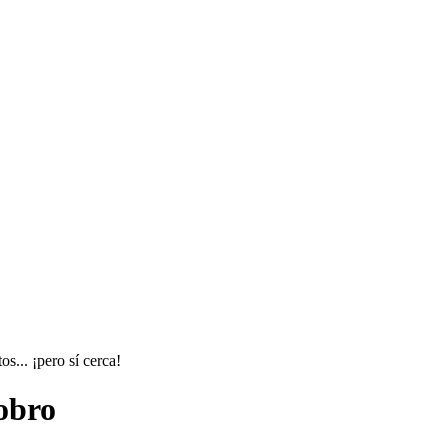
s... ¡pero sí cerca!
obro