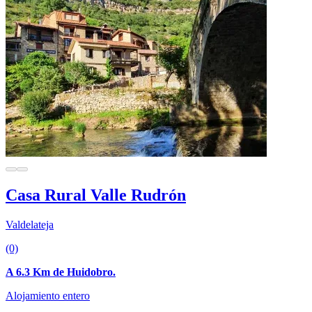
Casa Rural Valle Rudrón
Valdelateja
(0)
A 6.3 Km de Huidobro.
Alojamiento entero