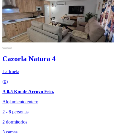
Cazorla Natura 4
La Iruela
(0)
A 0.5 Km de Arroyo Frío.
Alojamiento entero
2 - 6 personas
2 dormitorios
3 camas