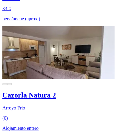
33 €
pers./noche (aprox.)
Cazorla Natura 2
Arroyo Frío
(0)
Alojamiento entero