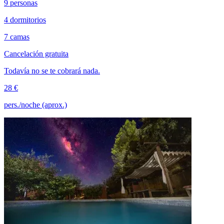
9 personas
4 dormitorios
7 camas
Cancelación gratuita
Todavía no se te cobrará nada.
28 €
pers./noche (aprox.)