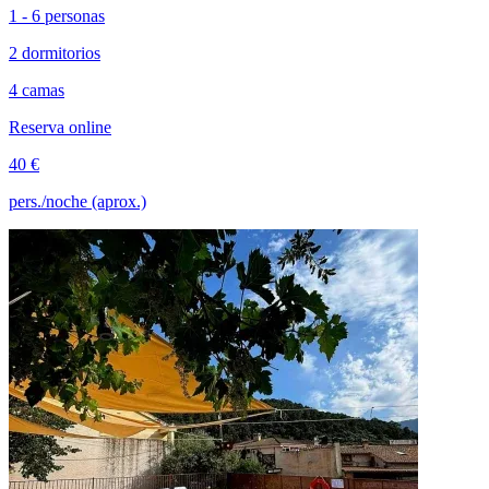
1 - 6 personas
2 dormitorios
4 camas
Reserva online
40 €
pers./noche (aprox.)