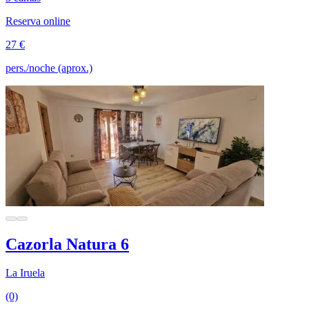
Reserva online
27 €
pers./noche (aprox.)
Cazorla Natura 6
La Iruela
(0)