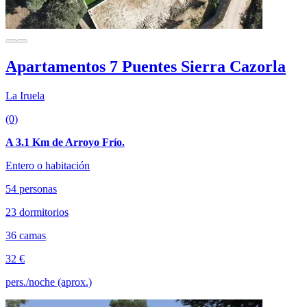
Apartamentos 7 Puentes Sierra Cazorla
La Iruela
(0)
A 3.1 Km de Arroyo Frío.
Entero o habitación
54 personas
23 dormitorios
36 camas
32 €
pers./noche (aprox.)