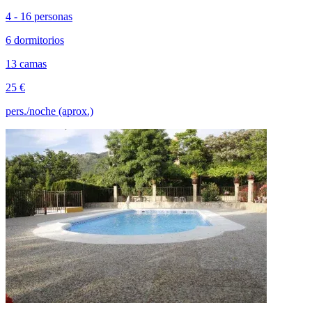
4 - 16 personas
6 dormitorios
13 camas
25 €
pers./noche (aprox.)