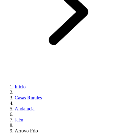
Inicio
Casas Rurales
Andalucía
Jaén
Arroyo Frío