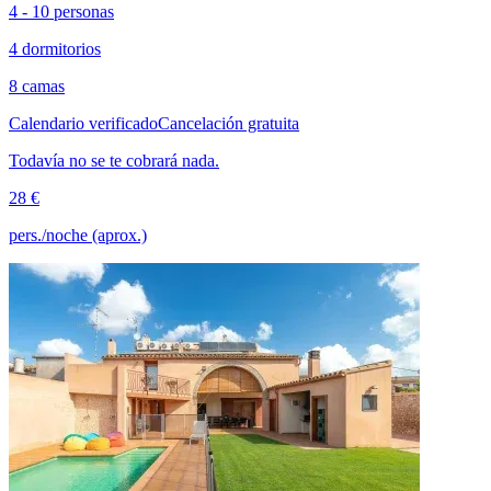
4 - 10 personas
4 dormitorios
8 camas
Calendario verificado
Cancelación gratuita
Todavía no se te cobrará nada.
28 €
pers./noche (aprox.)