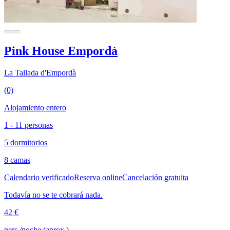
Pink House Empordà
La Tallada d'Empordà
(0)
Alojamiento entero
1 - 11 personas
5 dormitorios
8 camas
Calendario verificado
Reserva online
Cancelación gratuita
Todavía no se te cobrará nada.
42 €
pers./noche (aprox.)