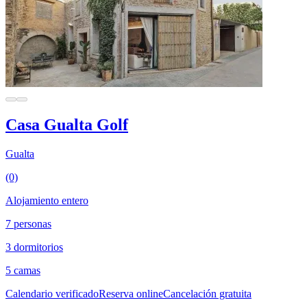
Casa Gualta Golf
Gualta
(0)
Alojamiento entero
7 personas
3 dormitorios
5 camas
Calendario verificado
Reserva online
Cancelación gratuita