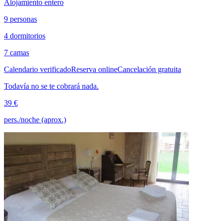
Alojamiento entero
9 personas
4 dormitorios
7 camas
Calendario verificado
Reserva online
Cancelación gratuita
Todavía no se te cobrará nada.
39 €
pers./noche (aprox.)