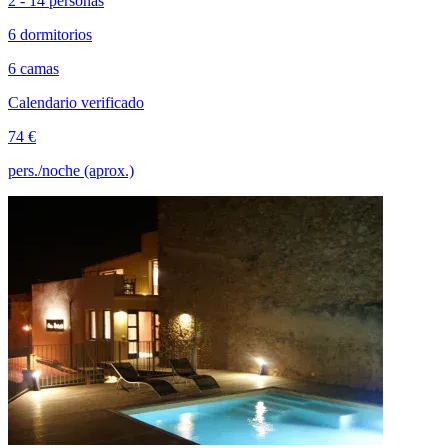
2 - 14 personas
6 dormitorios
6 camas
Calendario verificado
74 €
pers./noche (aprox.)