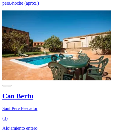
pers./noche (aprox.)
Can Bertu
Sant Pere Pescador
(3)
Alojamiento entero