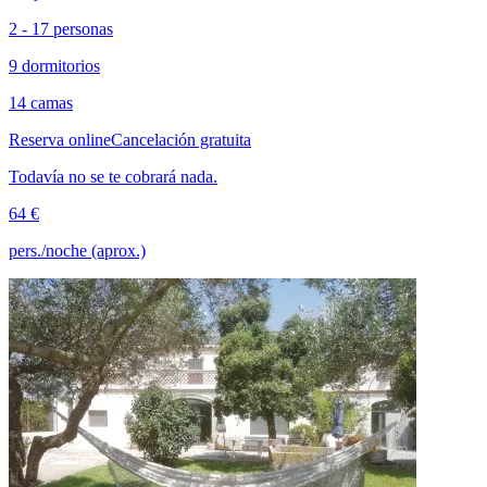
2 - 17 personas
9 dormitorios
14 camas
Reserva online
Cancelación gratuita
Todavía no se te cobrará nada.
64 €
pers./noche (aprox.)