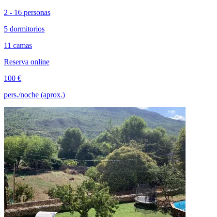
2 - 16 personas
5 dormitorios
11 camas
Reserva online
100 €
pers./noche (aprox.)