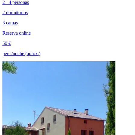
2 - 4 personas
2 dormitorios
3 camas
Reserva online
50 €
pers./noche (aprox.)