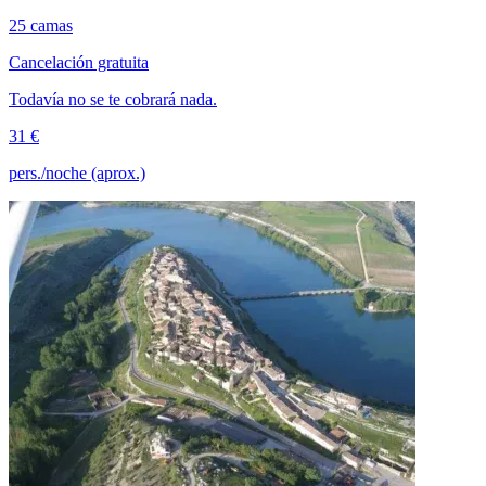
25 camas
Cancelación gratuita
Todavía no se te cobrará nada.
31 €
pers./noche (aprox.)