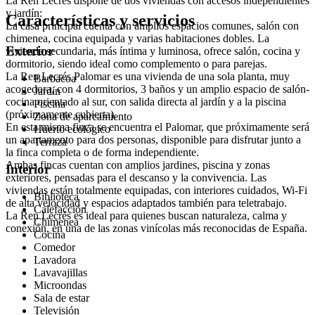
La Ren Lecrés dispone de dos viviendas con accesos independientes
y jardín:
Características y servicios
La casa principal cuenta con amplios espacios comunes, salón con
chimenea, cocina equipada y varias habitaciones dobles. La
Exterior
vivienda secundaria, más íntima y luminosa, ofrece salón, cocina y
dormitorio, siendo ideal como complemento o para parejas.
La Ren Lecrés Palomar es una vivienda de una sola planta, muy
Barbacoa
acogedora, con 4 dormitorios, 3 baños y un amplio espacio de salón-
Jardín
cocina orientado al sur, con salida directa al jardín y a la piscina
Piscina
(próximamente cubierta).
Zona de aparcamiento
En esta misma finca se encuentra el Palomar, que próximamente será
Huerto ecológico
un apartamento para dos personas, disponible para disfrutar junto a
Terraza
la finca completa o de forma independiente.
Ambas fincas cuentan con amplios jardines, piscina y zonas
Interior
exteriores, pensadas para el descanso y la convivencia. Las
viviendas están totalmente equipadas, con interiores cuidados, Wi-Fi
Biblioteca
de alta velocidad y espacios adaptados también para teletrabajo.
Calefacción
La Ren Lecrés es ideal para quienes buscan naturaleza, calma y
Chimenea
conexión, en una de las zonas vinícolas más reconocidas de España.
Cocina
Comedor
Lavadora
Lavavajillas
Microondas
Sala de estar
Televisión