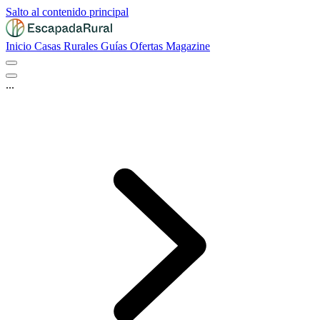
Salto al contenido principal
Inicio
Casas Rurales
Guías
Ofertas
Magazine
...