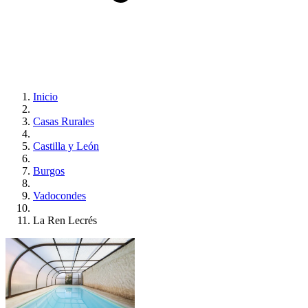
Inicio
Casas Rurales
Castilla y León
Burgos
Vadocondes
La Ren Lecrés