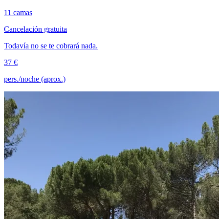
11 camas
Cancelación gratuita
Todavía no se te cobrará nada.
37 €
pers./noche (aprox.)