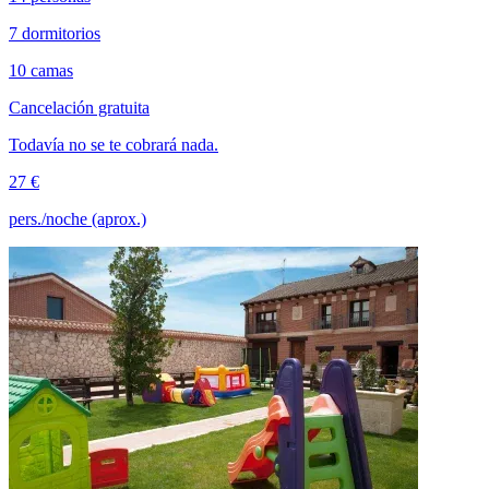
7 dormitorios
10 camas
Cancelación gratuita
Todavía no se te cobrará nada.
27 €
pers./noche (aprox.)