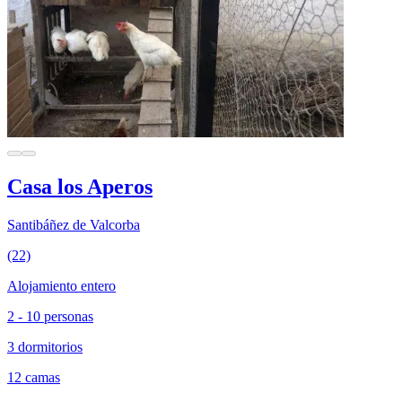
Casa los Aperos
Santibáñez de Valcorba
(22)
Alojamiento entero
2 - 10 personas
3 dormitorios
12 camas