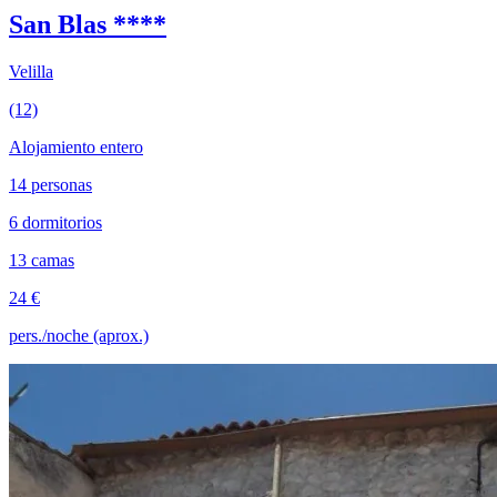
San Blas ****
Velilla
(12)
Alojamiento entero
14 personas
6 dormitorios
13 camas
24 €
pers./noche (aprox.)