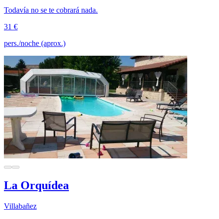
Todavía no se te cobrará nada.
31 €
pers./noche (aprox.)
La Orquídea
Villabañez