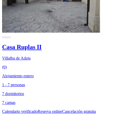
Casa Ruplas II
Villalba de Adaja
(0)
Alojamiento entero
1 - 7 personas
7 dormitorios
7 camas
Calendario verificado
Reserva online
Cancelación gratuita