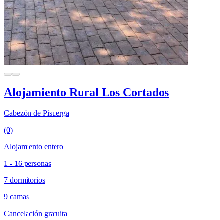
Alojamiento Rural Los Cortados
Cabezón de Pisuerga
(0)
Alojamiento entero
1 - 16 personas
7 dormitorios
9 camas
Cancelación gratuita