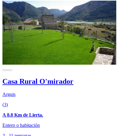
Casa Rural O'mirador
Arguis
(3)
A 8.8 Km de Lierta.
Entero o habitación
2 - 11 personas