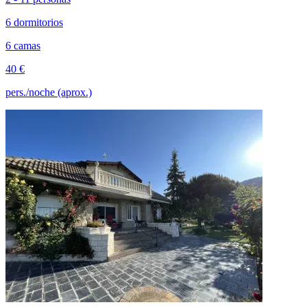
6 dormitorios
6 camas
40 €
pers./noche (aprox.)