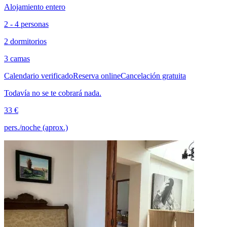
Alojamiento entero
2 - 4 personas
2 dormitorios
3 camas
Calendario verificado
Reserva online
Cancelación gratuita
Todavía no se te cobrará nada.
33 €
pers./noche (aprox.)