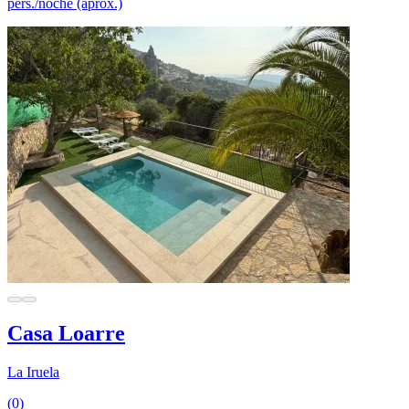
pers./noche (aprox.)
Casa Loarre
La Iruela
(0)