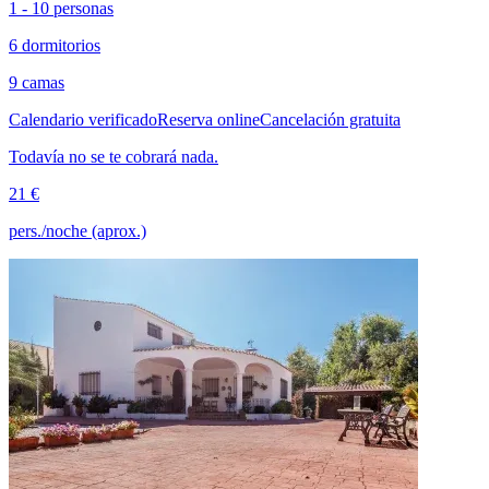
1 - 10 personas
6 dormitorios
9 camas
Calendario verificado
Reserva online
Cancelación gratuita
Todavía no se te cobrará nada.
21 €
pers./noche (aprox.)