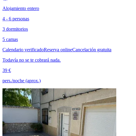
Alojamiento entero
4 - 6 personas
3 dormitorios
5 camas
Calendario verificado
Reserva online
Cancelación gratuita
Todavía no se te cobrará nada.
39 €
pers./noche (aprox.)