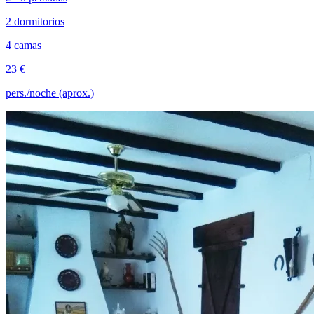
2 dormitorios
4 camas
23 €
pers./noche (aprox.)