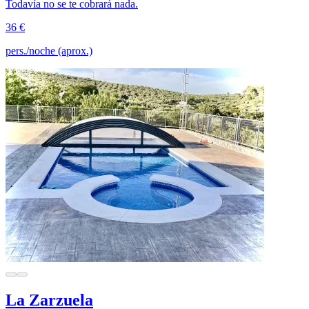
Todavía no se te cobrará nada.
36 €
pers./noche (aprox.)
La Zarzuela