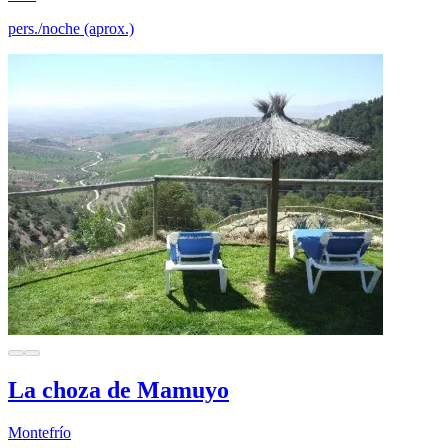
pers./noche (aprox.)
La choza de Mamuyo
Montefrío