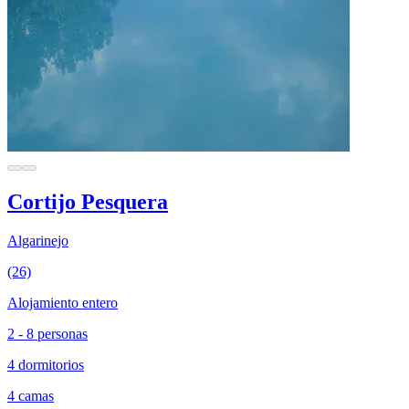
Cortijo Pesquera
Algarinejo
(26)
Alojamiento entero
2 - 8 personas
4 dormitorios
4 camas