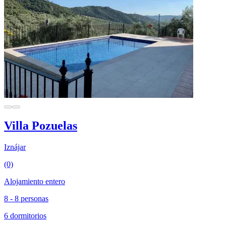
Villa Pozuelas
Iznájar
(0)
Alojamiento entero
8 - 8 personas
6 dormitorios