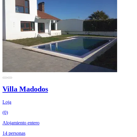
Villa Madodos
Loja
(0)
Alojamiento entero
14 personas