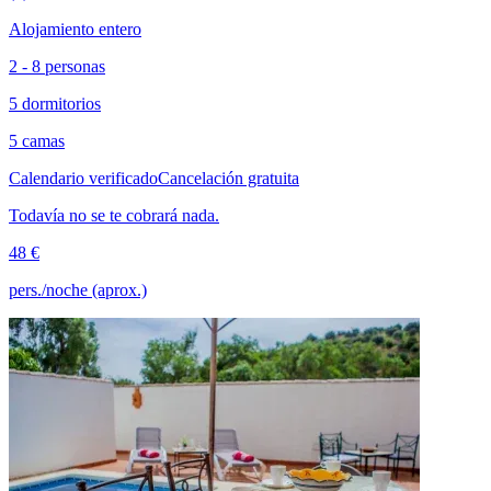
Alojamiento entero
2 - 8 personas
5 dormitorios
5 camas
Calendario verificado
Cancelación gratuita
Todavía no se te cobrará nada.
48 €
pers./noche (aprox.)