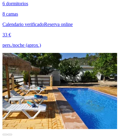
6 dormitorios
8 camas
Calendario verificado
Reserva online
33 €
pers./noche (aprox.)