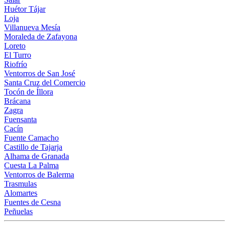
Huétor Tájar
Loja
Villanueva Mesía
Moraleda de Zafayona
Loreto
El Turro
Riofrío
Ventorros de San José
Santa Cruz del Comercio
Tocón de Íllora
Brácana
Zagra
Fuensanta
Cacín
Fuente Camacho
Castillo de Tajarja
Alhama de Granada
Cuesta La Palma
Ventorros de Balerma
Trasmulas
Alomartes
Fuentes de Cesna
Peñuelas