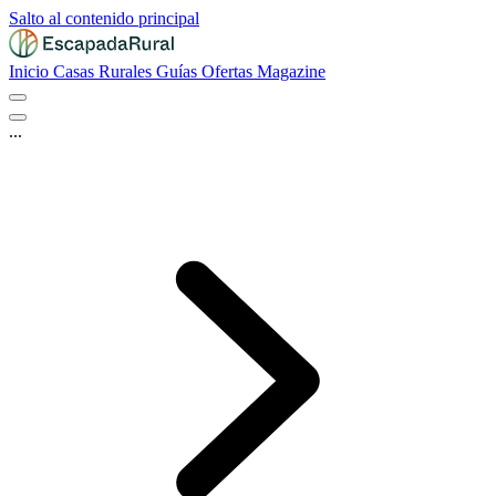
Salto al contenido principal
Inicio
Casas Rurales
Guías
Ofertas
Magazine
...