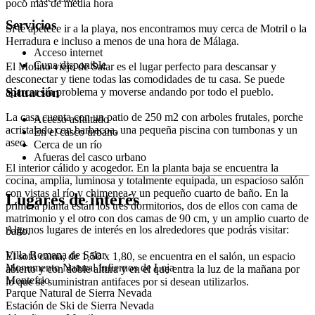
poco más de media hora
Servicios
Si te apetece ir a la playa, nos encontramos muy cerca de Motril o la
Herradura e incluso a menos de una hora de Málaga.
Acceso internet
Cuna disponible
El Molino viejo de Salar es el lugar perfecto para descansar y
desconectar y tiene todas las comodidades de tu casa. Se puede
Situación
aparcar sin problema y moverse andando por todo el pueblo.
La casa cuenta con un patio de 250 m2 con arboles frutales, porche
Acceso asfaltado
acristalado con barbacoa, una pequeña piscina con tumbonas y un
En el casco urbano
aseo.
Cerca de un río
Afueras del casco urbano
El interior cálido y acogedor. En la planta baja se encuentra la
cocina, amplia, luminosa y totalmente equipada, un espacioso salón
con vistas al río y chimenea y un pequeño cuarto de baño. En la
Lugares de interés
primera planta están los tres dormitorios, dos de ellos con cama de
matrimonio y el otro con dos camas de 90 cm, y un amplio cuarto de
Algunos lugares de interés en los alrededores que podrás visitar:
baño.
Villa Romana de Salar
El sofá cama, de 1,50 x 1,80, se encuentra en el salón, un espacio
Monumento Natural Infiernos de Loja
abierto y con doble altura y en el que entra la luz de la mañana por
Montefrio
lo que se suministran antifaces por si desean utilizarlos.
Parque Natural de Sierra Nevada
Estación de Ski de Sierra Nevada