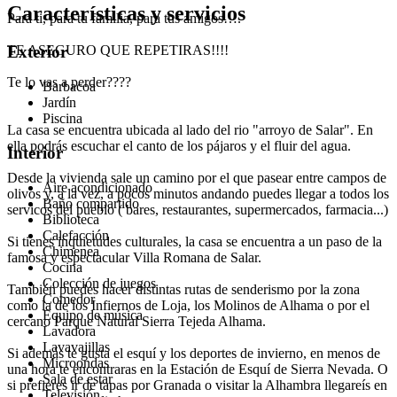
Características y servicios
Para ti, para tu familia, para tus amigos….
TE ASEGURO QUE REPETIRAS!!!!
Exterior
Te lo vas a perder????
Barbacoa
Jardín
Piscina
La casa se encuentra ubicada al lado del rio "arroyo de Salar". En
ella podrás escuchar el canto de los pájaros y el fluir del agua.
Interior
Desde la vivienda sale un camino por el que pasear entre campos de
Aire acondicionado
olivos y, a la vez, a pocos minutos andando puedes llegar a todos los
Baño compartido
servicos del pueblo ( bares, restaurantes, supermercados, farmacia...)
Biblioteca
Calefacción
Si tienes inquietudes culturales, la casa se encuentra a un paso de la
Chimenea
famosa y espectacular Villa Romana de Salar.
Cocina
Colección de juegos
También puedes hacer distintas rutas de senderismo por la zona
Comedor
como la de los Infiernos de Loja, los Molinos de Alhama o por el
Equipo de música
cercano Parque Natural Sierra Tejeda Alhama.
Lavadora
Lavavajillas
Si además te gusta el esquí y los deportes de invierno, en menos de
Microondas
una hora te encontraras en la Estación de Esquí de Sierra Nevada. O
Sala de estar
si prefieres ir de tapas por Granada o visitar la Alhambra llegareís en
Televisión