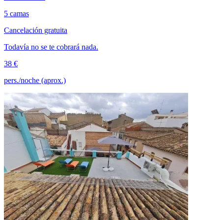
5 camas
Cancelación gratuita
Todavía no se te cobrará nada.
38 €
pers./noche (aprox.)