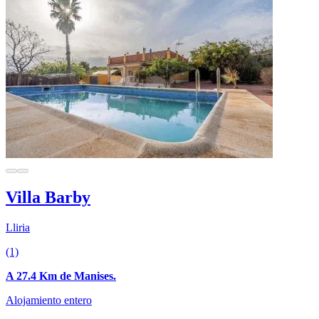
Villa Barby
Lliria
(1)
A 27.4 Km de Manises.
Alojamiento entero