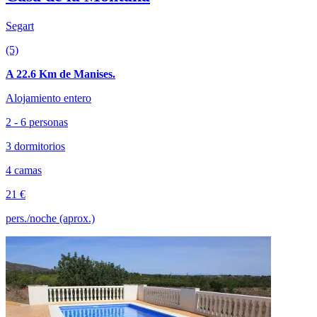
Segart
(5)
A 22.6 Km de Manises.
Alojamiento entero
2 - 6 personas
3 dormitorios
4 camas
21 €
pers./noche (aprox.)