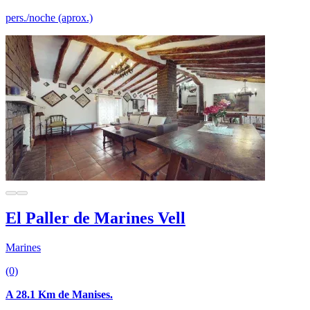
pers./noche (aprox.)
El Paller de Marines Vell
Marines
(0)
A 28.1 Km de Manises.