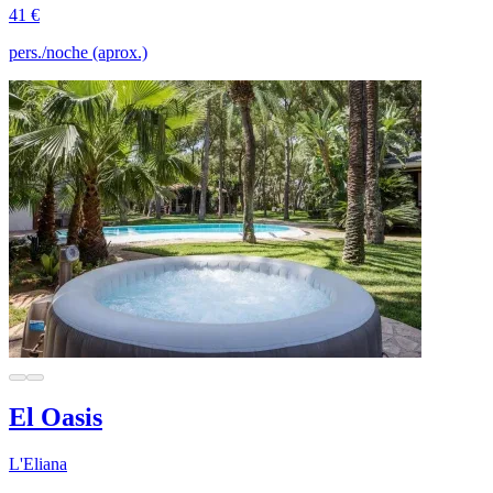
41 €
pers./noche (aprox.)
El Oasis
L'Eliana