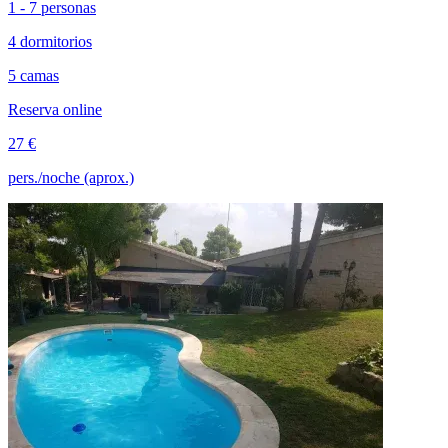
1 - 7 personas
4 dormitorios
5 camas
Reserva online
27 €
pers./noche (aprox.)