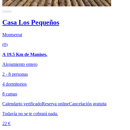
Casa Los Pequeños
Montserrat
(0)
A 19.5 Km de Manises.
Alojamiento entero
2 - 8 personas
4 dormitorios
8 camas
Calendario verificado
Reserva online
Cancelación gratuita
Todavía no se te cobrará nada.
22 €