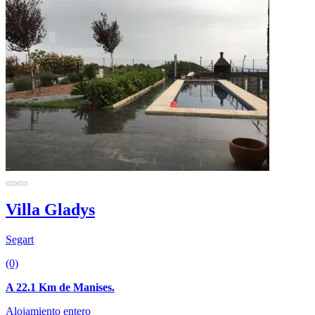
Villa Gladys
Segart
(0)
A 22.1 Km de Manises.
Alojamiento entero